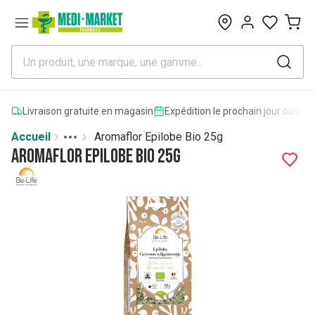
0
Livraison gratuite en magasin
Expédition le prochain jour ouvrab
Accueil
Aromaflor Epilobe Bio 25g
Toggle menu
More
Aromaflor Epilobe Bio 25g