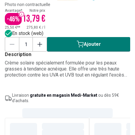
Photo non contractuelle
Avantage*
Notre prix
13,79 €
-
46
%
25,50 €**
275,80 €
/
l
En stock (web)
Ajouter
Description
Crème solaire spécialement formulée pour les peaux
grasses à tendance acnéique. Elle offre une très haute
protection contre les UVA et UVB tout en régulant l'excès
de sébum et en matifiant la peau. Sa texture légère et non
grasse pénètre rapidement, laissant un fini mat et une
sensation de fraîcheur. Idéale pour les peaux sensibles
Livraison
gratuite en magasin Medi-Market
ou dès 59€
sujettes aux imperfections, elle protège tout en réduisant
d’achats.
les brillances.