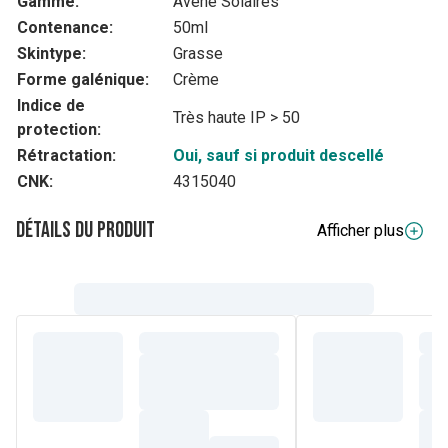
Gamme:
Avène Solaires
Contenance:
50ml
Skintype:
Grasse
Forme galénique:
Crème
Indice de
Très haute IP > 50
protection:
Rétractation:
Oui, sauf si produit descellé
CNK:
4315040
Détails du produit
Afficher plus
Description complète
Cleanance SolaireSPF 50+ offre une protection solaire
quotidienne ultra large spectre qui protège des rayons UV
et au-delà dans la lumière bleue, accélératrice du
vieillissement cutané, jusqu'à 450nm. Ce soin est idéal pour
protéger les peaux grasses à imperfections au quotidien.
Avec de la Monolaurine, actif sébo-réducteur, il permet une
réduction significative des boutons et aide à prévenir
l'apparition de marques dues à l'exposition solaire.
Cleanance Solaire 50+ laisse sur la peau un fini