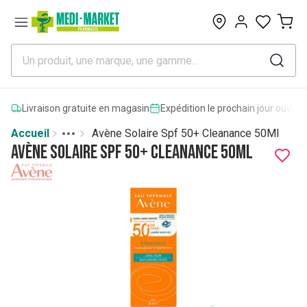
0
Livraison gratuite en magasin
Expédition le prochain jour ouvrab
Accueil
Avène Solaire Spf 50+ Cleanance 50Ml
Toggle menu
More
Avène Solaire Spf 50+ Cleanance 50Ml