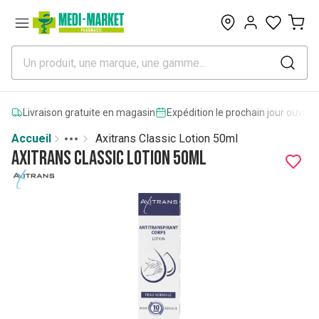
0
Livraison gratuite en magasin
Expédition le prochain jour ouvrab
Accueil
Axitrans Classic Lotion 50ml
Toggle menu
More
Axitrans Classic Lotion 50ml