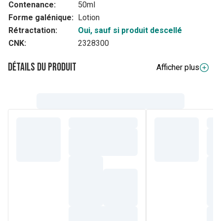
Contenance:
50ml
Forme galénique:
Lotion
Rétractation:
Oui, sauf si produit descellé
CNK:
2328300
Détails du produit
Afficher plus
Composition
Roller & Lotion Alcohol denat., Aqua, Aluminum Chloride,
Urea, Hydroxypropylcellulo