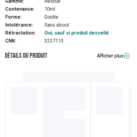
Gamme:
Rescue
Contenance:
10ml
Forme:
Goutte
Intolérance:
Sans alcool
Rétractation:
Oui, sauf si produit descellé
CNK:
3227113
Détails du produit
Afficher plus
Description complète
RESCUE® Pets est un complément alimentaire naturel pour
tous les animaux. Il détend et rassure dans des situations
que l'animal trouve désagréables. Il s'agit notamment d'une
visite chez le vétérinaire, d'orages, de feux d'artifice,
d'examens ou de voyages (dans une cage). RESCUE® Pets
est disponible en 2 variantes, à savoir gouttes ou spray. Il
ne contient pas d'alcool et n'entre pas dans la catégorie
des drogues enregistrées comme dopantes. Ce produit
contient le mélange de fleurs Rescue Bach original
d'Edward Bach. Vous reconnaîtrez les remèdes floraux
RESCUE® et Bach originaux de Mount Vernon (Royaume-