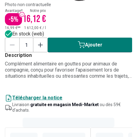
Photo non contractuelle
Avantage*
Notre prix
16,12 €
-
5
%
16,99 €**
1 612,00 €
/
l
En stock (web)
Ajouter
Description
Complément alimentaire en gouttes pour animaux de
compagnie, conçu pour favoriser l’apaisement lors de
situations inhabituelles ou stressantes comme les trajets,
les orages, les feux d’artifice, un déménagement ou une
visite chez le vétérinaire. Formulé avec de la glycérine, de
l’eau et un mélange de fleurs comprenant hélianthème,
Télécharger la notice
clématite, impatiente, prunier-cerise et étoile de Bethléem.
Livraison
gratuite en magasin Medi-Market
ou dès 59€
S’utilise facilement dans l’eau, l’alimentation ou sur une
d’achats.
friandise, selon les besoins de l’animal.