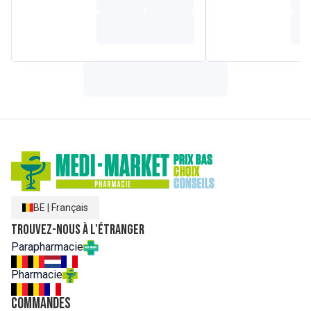
Uni), le lieu de résidence et de travail du Dr Bach, à la
signature Bach.
✔ 100% naturel
✔ Détend sans engourdir
✔ Convient à tous les âges
Composition
Ingrédients :
Glycérine, aqua, teinture de mélange de fleurs
Rescue® (tournesol, vigne sylvestre, baume géant, prunelle
de cerise et lait d'oiseau).
BE
|
Français
Trouvez-nous à l'étranger
Parapharmacie
Pharmacie
Commandes