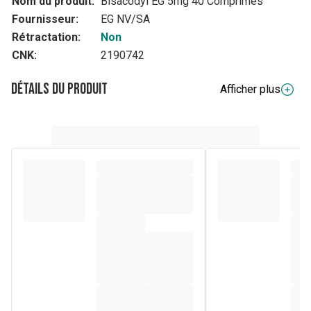
Nom du produit:
Bisacodyl EG 5mg 40 Comprimés
Fournisseur:
EG NV/SA
Rétractation:
Non
CNK:
2190742
Détails du produit
Afficher plus
Composition
La substance active est le bisacodyl, correspondant à 5 mg
par comprimé enrobé.
Les autres composants sont: lactose monohydraté, silice
colloïdale anhydre, amidon de pomme de terre, cellulose
microcristalline, stéarate de magnésium, talc, Bouson VP,
acétate phtalate de cellulose, sirop de glucose, amidon de
maïs, dextrine, cire de Montan, huile de ricin, saccharose
(voir rubrique 2 'Bisacodyl EG contient du saccharose' pour
plus d'informations), dioxyde de titane (E171).