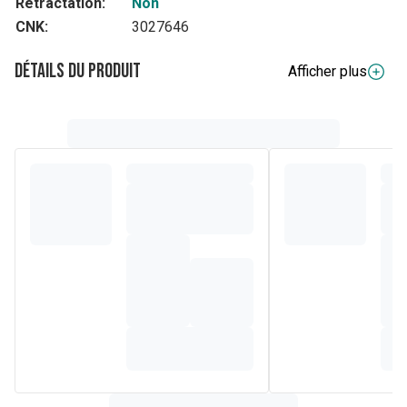
Rétractation:
Non
CNK:
3027646
Détails du produit
Afficher plus
Description complète
Bas de compression (19-22 mm Hg)
Bas jarret unisexe avec pointe 'AD+P' coton
Composition
5% PA, 36% CO, 14% EL - sans latex