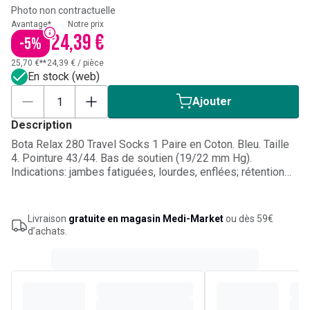
Photo non contractuelle
Avantage*
Notre prix
24,39 €
-
5
%
25,70 €**
24,39 €
/
pièce
En stock (web)
Ajouter
Description
Bota Relax 280 Travel Socks 1 Paire en Coton. Bleu. Taille
4. Pointure 43/44. Bas de soutien (19/22 mm Hg).
Indications: jambes fatiguées, lourdes, enflées; rétention
d'eau sur la cheville; station debout et assise prolongée;
risque de thrombose pendant les voyages de longue
distance (avion, train, voiture, autocar).
Livraison
gratuite en magasin Medi-Market
ou dès 59€
d’achats.