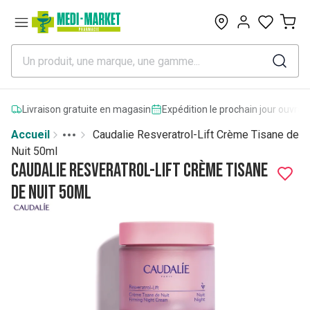
0
Livraison gratuite en magasin
Expédition le prochain jour ouvrab
Accueil
Caudalie Resveratrol-Lift Crème Tisane de
Toggle menu
More
Nuit 50ml
Caudalie Resveratrol-Lift Crème Tisane
de Nuit 50ml