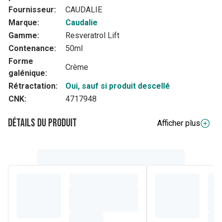
Fournisseur:
CAUDALIE
Marque:
Caudalie
Gamme:
Resveratrol Lift
Contenance:
50ml
Forme
Crème
galénique:
Rétractation:
Oui, sauf si produit descellé
CNK:
4717948
Détails du produit
Afficher plus
Description complète
Le Collagène du Futur ? Vegan & Durable.
La Crème Tisane de Nuit lisse les rides pendant la nuit
pour des traits reposés, une peau plus ferme et un teint
plus éclatant au réveil. Au coeur de l'innovation, le
Collagène 1 Vegan*, collagène d'origine végétale, associé
à un brevet anti-âge exclusif (Resvératrol de vigne, acides
hyaluroniques et booster de collagène vegan) pour stimuler
les 3 types de collagène.