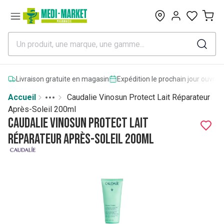
0
Livraison gratuite en magasin
Expédition le prochain jour ouvrab
Accueil
Caudalie Vinosun Protect Lait Réparateur
Toggle menu
More
Après-Soleil 200ml
Caudalie Vinosun Protect Lait
Réparateur Après-Soleil 200ml