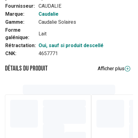
Fournisseur:
CAUDALIE
Marque:
Caudalie
Gamme:
Caudalie Solaires
Forme
Lait
galénique:
Rétractation:
Oui, sauf si produit descellé
CNK:
4657771
Détails du produit
Afficher plus
Description complète
Visage et corps, le Lait Réparateur Après-Soleil Vinosun
Protect nourrit, répare et apaise les peaux échauffées
après chaque exposition au soleil tout en prolongeant le
bronzage de 2 semaines. Enrichi en extrait d'aloe vera, sa
texture non collante offre une sensation immédiate de
fraîcheur et laisse la peau douce, hydratée et délicatement
parfumée.
Composition
aqua/water/eau, glycerin, vitisvinifera(grape)fruitwater,