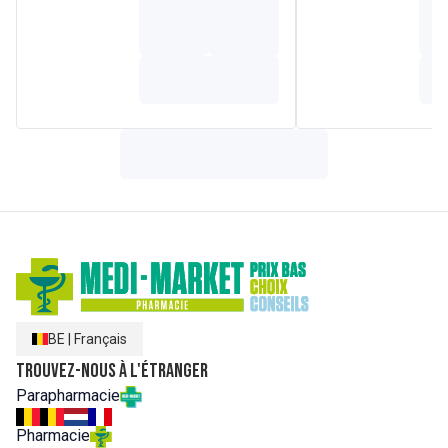
dicaprylylcarbonate, cocosnucifera(coconut)oil,
isostearylisostearate, squalane, c2-22alkylphosphate, c2-
22alcohols, carbomer, caprylylglycol, sodiumbenzoate,
sodiumhydroxide, potassiumsorbate,
aloebarbadensisleafpowder, vitisvinifera(grape)juice,
sodiumphytate, citricacid, hexylcinnamal, linalool, geraniol,
pisumsativum(pea)extract, tocopherol, parfum(fragrance),
citronellol.(248/19)
BE
|
Français
Trouvez-nous à l'étranger
Parapharmacie
Pharmacie