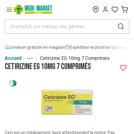
0
Livraison gratuite en magasin
Expédition le prochain jour ouvrab
Accueil
Cetirizine EG 10mg 7 Comprimés
Toggle menu
More
Cetirizine EG 10mg 7 Comprimés
Ceci est un médicament, lisez attentivement la notice. Pas