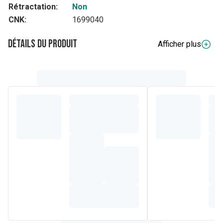
Rétractation:
Non
CNK:
1699040
Détails du produit
Afficher plus
Composition
Aqua, Sodium Laureth Sulfate, Disodium
Cocoamphodiacetate, PEG-6 Caprylic/Capric Glycerides,
PEG-3 Distearate, Sodium PCA, Allantoin, Tocopheryl
Acetate, Citric Acid, Sodium Chloride, Sodium Benzoate,
Potassium Sorbate, C.I. 4251, C.I. 1472.