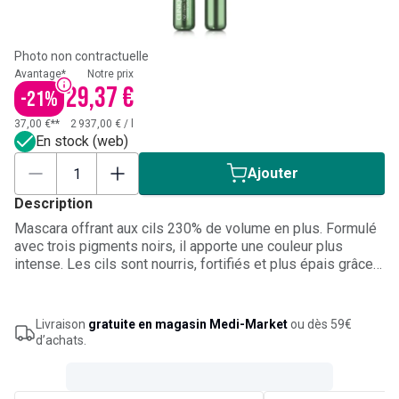
Photo non contractuelle
Avantage*
Notre prix
29,37 €
-
21
%
37,00 €**
2 937,00 €
/
l
En stock (web)
Ajouter
Description
Mascara offrant aux cils 230% de volume en plus. Formulé
avec trois pigments noirs, il apporte une couleur plus
intense. Les cils sont nourris, fortifiés et plus épais grâce à
l'huile de coco, l'huile d'argan et l'huile de moringa. Les
poils incurvés de la brosse définissent et coiffent les cils
tandis que la pointe coiffe les cils du coin de l'oeil.
Livraison
gratuite en magasin Medi-Market
ou dès 59€
d’achats.