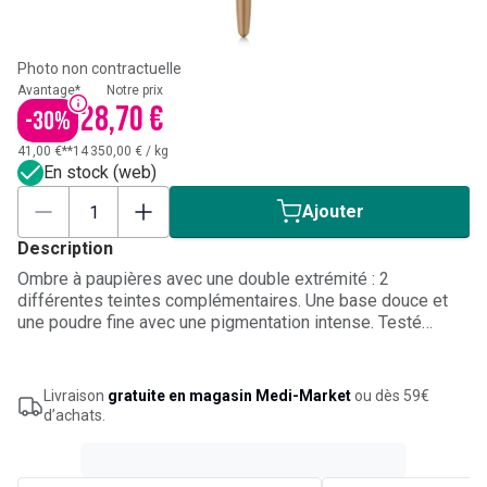
Photo non contractuelle
Avantage*
Notre prix
28,70 €
-
30
%
41,00 €**
14 350,00 €
/
kg
En stock (web)
Ajouter
Description
Ombre à paupières avec une double extrémité : 2
différentes teintes complémentaires. Une base douce et
une poudre fine avec une pigmentation intense. Testé
ophtalmologiquement convient aux yeux sensibles et aux
porteurs de lentilles. Facile à appliquer. Résistant à l'eau.
Livraison
gratuite en magasin Medi-Market
ou dès 59€
d’achats.