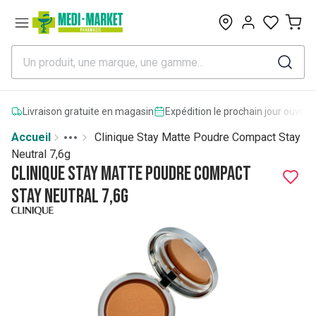
0
Livraison gratuite en magasin
Expédition le prochain jour ouvrab
Accueil
Clinique Stay Matte Poudre Compact Stay
Toggle menu
More
Neutral 7,6g
Clinique Stay Matte Poudre Compact
Stay Neutral 7,6g