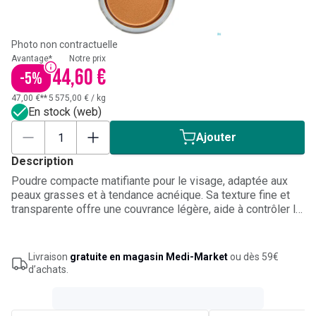
Photo non contractuelle
Avantage*
Notre prix
44,60 €
-
5
%
47,00 €**
5 575,00 €
/
kg
En stock (web)
Ajouter
Description
Poudre compacte matifiante pour le visage, adaptée aux
peaux grasses et à tendance acnéique. Sa texture fine et
transparente offre une couvrance légère, aide à contrôler la
brillance et laisse un fini mat, frais et uniforme. Les perles
microfines d’acide silicique contribuent à lisser
visuellement le grain de peau et l’apparence des pores.
Livraison
gratuite en magasin Medi-Market
ou dès 59€
S’applique sur l’ensemble du visage ou localement, avec un
d’achats.
pinceau poudre ou l’éponge incluse.