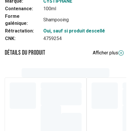
Marque:
CYSTIPHANE
Contenance:
100ml
Forme
Shampooing
galénique:
Rétractation:
Oui, sauf si produit descellé
CNK:
4759254
Détails du produit
Afficher plus
Description complète
La lotion anti-pelliculaire Cystiphane DS offre une efficacité
optimale contre les états pelliculaires intenses et
persistants.
Elle élimine durablement les pellicules et limite les
récidives.
Elle diminue les sensations d'irritation et réduit visiblement
les rougeurs dès la 1ère application*.
Sans rinçage. Sèche rapidement. Non gras, non collant.
Efficacité cliniquement prouvée*:
- Score global de la peau sèche – 23%
- Erythème -41%.