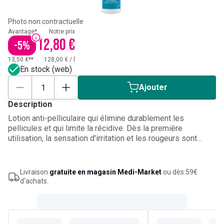
Photo non contractuelle
Avantage*
Notre prix
12,80 €
-
5
%
13,50 €**
128,00 €
/
l
En stock (web)
Ajouter
Description
Lotion anti-pelliculaire qui élimine durablement les
pellicules et qui limite la récidive. Dès la première
utilisation, la sensation d'irritation et les rougeurs sont
réduites. Agit sur les pellicules, les rougeurs et les
démangeaisons. Absorption rapide, texture non-grasse et
non-collante. Effet frais. Sans rinçage.
Livraison
gratuite en magasin Medi-Market
ou dès 59€
d’achats.