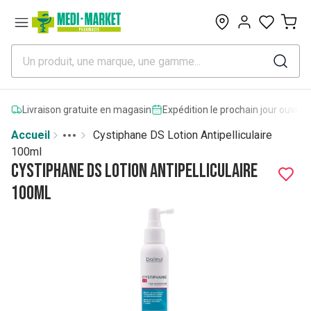
0
Livraison gratuite en magasin
Expédition le prochain jour ouvrab
Accueil
Cystiphane DS Lotion Antipelliculaire
Toggle menu
More
100ml
Cystiphane DS Lotion Antipelliculaire
100ml