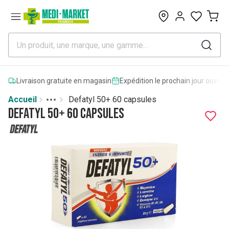
0
Livraison gratuite en magasin
Expédition le prochain jour ouvrab
Accueil
Defatyl 50+ 60 capsules
Toggle menu
More
Defatyl 50+ 60 capsules