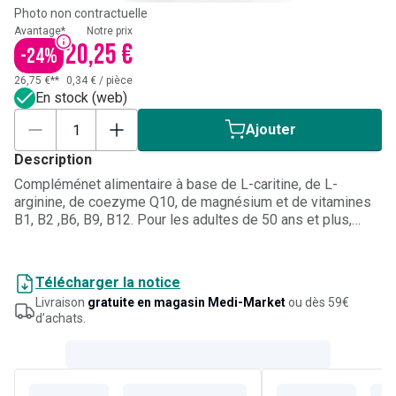
Photo non contractuelle
Avantage*
Notre prix
20,25 €
-
24
%
26,75 €**
0,34 €
/
pièce
En stock (web)
Ajouter
Description
Compléménet alimentaire à base de L-caritine, de L-
arginine, de coezyme Q10, de magnésium et de vitamines
B1, B2 ,B6, B9, B12. Pour les adultes de 50 ans et plus,
procure de l'énergie et permet de lutter contre la fatigue et
l'épuisement. Renforce les défenses immuitaires.
Télécharger la notice
Livraison
gratuite en magasin Medi-Market
ou dès 59€
d’achats.