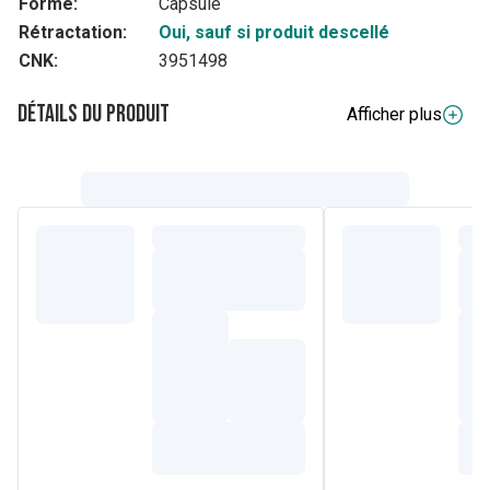
Forme:
Capsule
Rétractation:
Oui, sauf si produit descellé
CNK:
3951498
Détails du produit
Afficher plus
Description complète
Defatyl 50+ est un complément alimentaire à base de L-
carnitine, de L-arginine, de coenzyme Q10, de magnésium
et de vitamines B1, B2, B6, B9 et B12.
Grâce à sa formule innovante, Defatyl 50+ est un
complément nutritionnel formulé pour les personnes âgées
de 50 ans ou plus.
Il procure de l'énergie et permet de lutter contre la fatigue
et l'épuisement. Il participe également à renforcer les
défenses immunitaires.
Composition
L-carnitine L-tartrate, anti-agglomérant : talc, L-arginine,
gélule blanche (enrobage : hydroxypropylméthylcellulose),
coenzyme Q1, oxyde de magnésium, anti-agglomérant :
dioxyde de silicium, agent de charge : cellulose
microcristalline, vitamine B12, vitamine B6, vitamine B2,