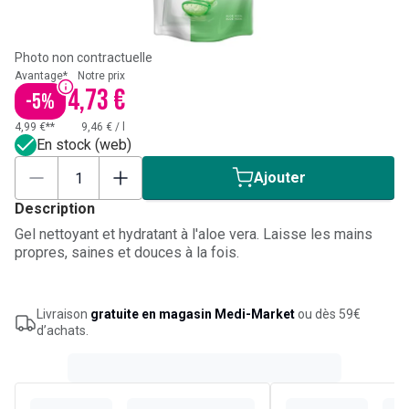
Photo non contractuelle
Avantage*
Notre prix
4,73 €
-
5
%
4,99 €**
9,46 €
/
l
En stock (web)
Ajouter
Description
Gel nettoyant et hydratant à l'aloe vera. Laisse les mains
propres, saines et douces à la fois.
Livraison
gratuite en magasin Medi-Market
ou dès 59€
d’achats.