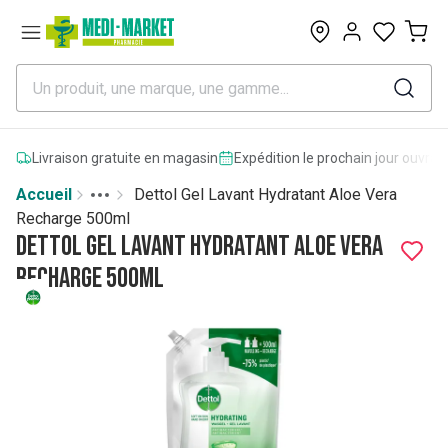
0
Livraison gratuite en magasin
Expédition le prochain jour ouvrab
Accueil
Dettol Gel Lavant Hydratant Aloe Vera
Toggle menu
More
Recharge 500ml
Dettol Gel Lavant Hydratant Aloe Vera
Recharge 500ml