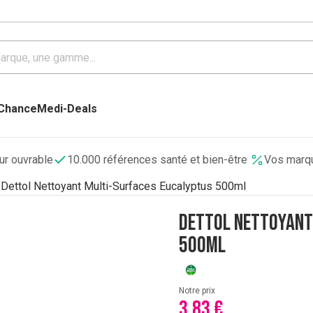
 Chance
Medi-Deals
our ouvrable
10.000 références santé et bien-être
Vos marqu
Dettol Nettoyant Multi-Surfaces Eucalyptus 500ml
Dettol Nettoyant
500ml
Notre prix
3,83 €