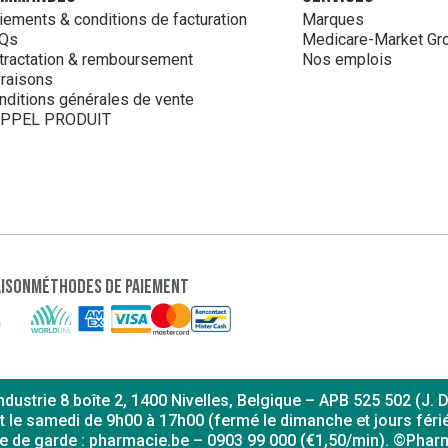
iements & conditions de facturation
Marques
Qs
Medicare-Market Gr
tractation & remboursement
Nos emplois
vraisons
nditions générales de vente
PPEL PRODUIT
aison
Méthodes de paiement
dustrie 8 boîte 2, 1400 Nivelles, Belgique – APB 525 502 (J.
t le samedi de 9h00 à 17h00 (fermé le dimanche et jours férié
ie de garde : pharmacie.be – 0903 99 000 (€1,50/min). ©Phar