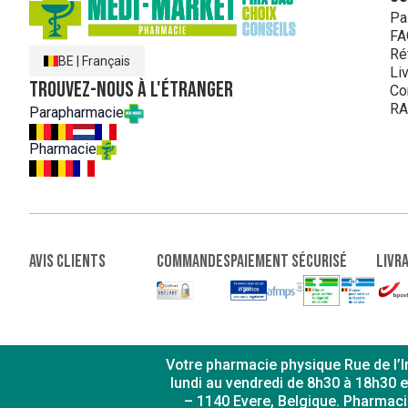
Pa
FA
Ré
BE
|
Français
Li
Trouvez-nous à l'étranger
Co
RA
Parapharmacie
Pharmacie
Avis clients
Commandes
paiement sécurisé
Livr
Votre pharmacie physique Rue de l’In
lundi au vendredi de 8h30 à 18h30 e
– 1140 Evere, Belgique. Pharmac