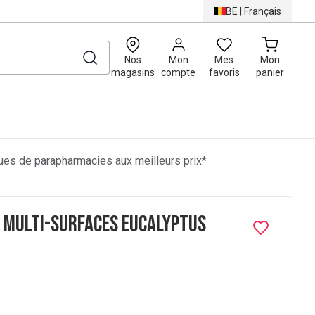
BE
|
Français
0
Nos
Mon
Mes
Mon
magasins
compte
favoris
panier
es de parapharmacies aux meilleurs prix*
 Multi-Surfaces Eucalyptus