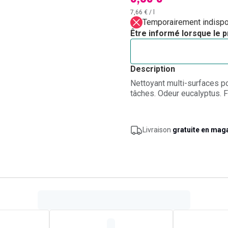
7,66 €
/
l
Temporairement indispo
Être informé lorsque le p
Description
Nettoyant multi-surfaces pou
tâches. Odeur eucalyptus. F
Livraison
gratuite en mag