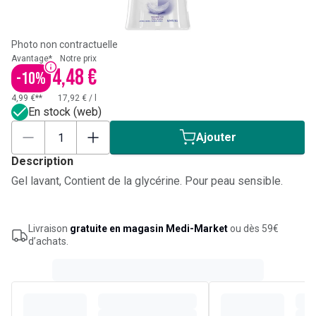
Photo non contractuelle
Avantage*
Notre prix
4,48 €
-
10
%
4,99 €**
17,92 €
/
l
En stock (web)
Ajouter
Description
Gel lavant, Contient de la glycérine. Pour peau sensible.
Livraison
gratuite en magasin Medi-Market
ou dès 59€
d’achats.