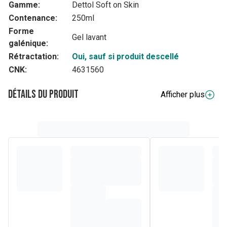
Gamme:
Dettol Soft on Skin
Contenance:
250ml
Forme
Gel lavant
galénique:
Rétractation:
Oui, sauf si produit descellé
CNK:
4631560
Détails du produit
Afficher plus
Composition
Aqua, Ammonium Lauryl Sulfate, Sodium Laureth Sulfate,
Glycerin, Sodium Chloride, Cocamide MEA, Parfum, Citric
Acid, Salicylic Acid, Tetrasodium EDTA, Magnesium Nitrate,
Methylchloroisothiazolinone, Magnesium Chloride,
Methylisothiazolinone, Sodium Ferrocyanide, CI 429