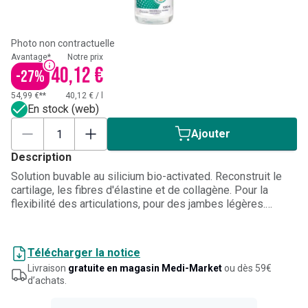
Photo non contractuelle
Avantage*
Notre prix
40,12 €
-
27
%
54,99 €**
40,12 €
/
l
En stock (web)
Ajouter
Description
Solution buvable au silicium bio-activated. Reconstruit le
cartilage, les fibres d'élastine et de collagène. Pour la
flexibilité des articulations, pour des jambes légères.
Bénéfique pour la peau, les cheveux, les ongles.
Télécharger la notice
Livraison
gratuite en magasin Medi-Market
ou dès 59€
d’achats.