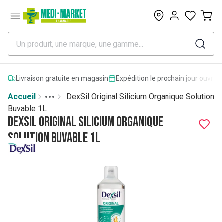
0
Livraison gratuite en magasin
Expédition le prochain jour ouvrab
Accueil
DexSil Original Silicium Organique Solution
Toggle menu
More
Buvable 1L
DexSil Original Silicium Organique
Solution Buvable 1L