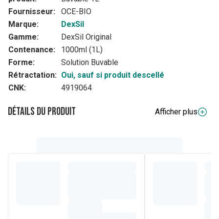
Fournisseur:
OCE-BIO
Marque:
DexSil
Gamme:
DexSil Original
Contenance:
1000ml (1L)
Forme:
Solution Buvable
Rétractation:
Oui, sauf si produit descellé
CNK:
4919064
Détails du produit
Afficher plus
Description complète
Complément alimentaire à base d'ortie
Composition
Eau purifiée; Acide silicique (monomère); Gluconate de zinc;
Gluconate de cuivre; Grande ortie (feuilles)(Urtica dioica L.);
Stabilisant: Xylitol, Acide phosphorique; Arôme;
Pamplemoussier (pulpe et graines)(Citrus maxima (Burm.)
Merr.).