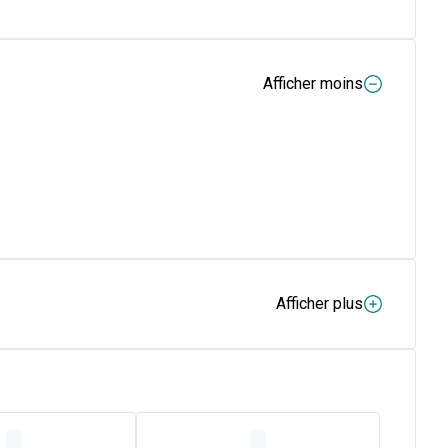
Afficher moins
Afficher plus
 pour les bébés qui sont sensibles aux stimuli extérieurs
on. Les tétines Prime sont très légères et ne gênent pas