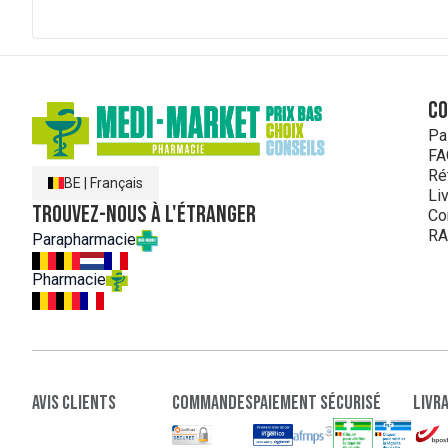
C
Pa
FA
Ré
BE
|
Français
Li
Trouvez-nous à l'étranger
Co
RA
Parapharmacie
Pharmacie
Avis clients
Commandes
paiement sécurisé
Livr