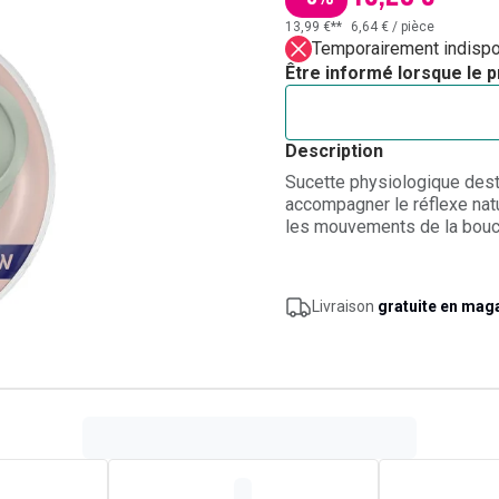
13,99 €**
6,64 €
/
pièce
Temporairement indispo
Être informé lorsque le p
Description
Sucette physiologique dest
accompagner le réflexe natu
les mouvements de la bouche
développement bucco-dentair
contact avec la peau autour
dégagé pour une respiration 
Livraison
gratuite en mag