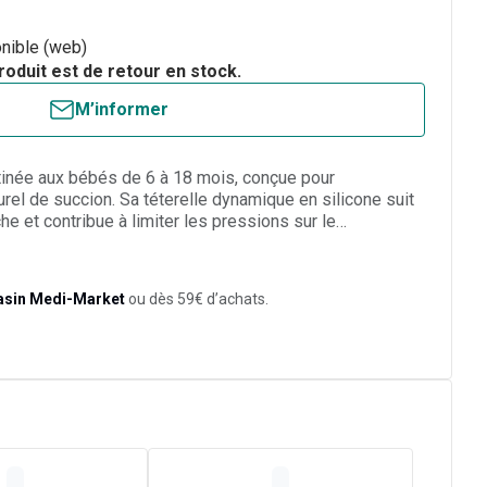
nible (web)
roduit est de retour en stock.
M’informer
inée aux bébés de 6 à 18 mois, conçue pour
rel de succion. Sa téterelle dynamique en silicone suit
 et contribue à limiter les pressions sur le
e. La collerette légère, incurvée et aérée réduit le
 de la bouche. Une encoche spécifique laisse le nez
plus libre pendant l’utilisation.
asin Medi-Market
ou dès 59€ d’achats.