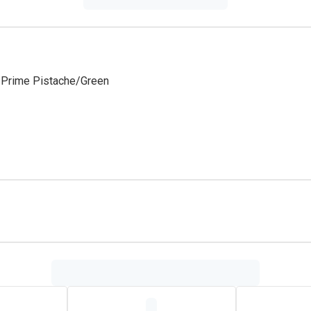
 Prime Pistache/Green
té et est sans goût ni odeur. Ceci est particulièrement important
votre bébé peut respirer librement par le nez pendant l'utilisati