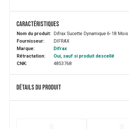
Caractéristiques
Nom du produit:
Difrax Sucette Dynamique 6-18 Mois
Fournisseur:
DIFRAX
Marque:
Difrax
Rétractation:
Oui, sauf si produit descellé
CNK:
4853768
Détails du produit
Composition
La tétine Prime est fabriquée en silicone de haute quali
au début. Grâce à l'encoche spéciale dans la collerette, 
la bouche de votre enfant.