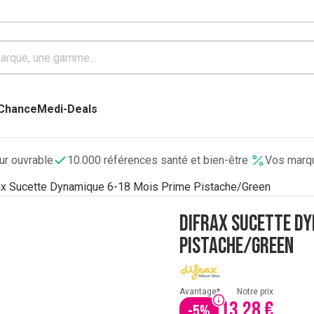
 Chance
Medi-Deals
our ouvrable
10.000 références santé et bien-être
Vos marqu
ax Sucette Dynamique 6-18 Mois Prime Pistache/Green
Difrax Sucette Dy
Pistache/Green
Avantage*
Notre prix
13,28 €
-
5
%