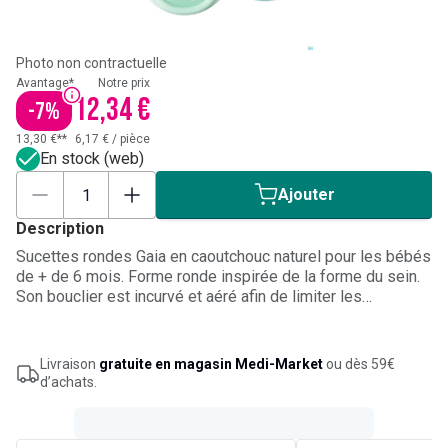
Photo non contractuelle
Avantage*
Notre prix
12,34 €
-
7
%
13,30 €**
6,17 €
/
pièce
En stock (web)
Ajouter
Description
Sucettes rondes Gaia en caoutchouc naturel pour les bébés
de + de 6 mois. Forme ronde inspirée de la forme du sein.
Son bouclier est incurvé et aéré afin de limiter les
irritations.
Livraison
gratuite en magasin Medi-Market
ou dès 59€
d’achats.