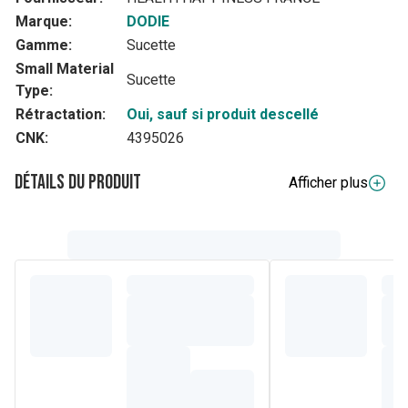
Marque:
DODIE
Gamme:
Sucette
Small Material
Sucette
Type:
Rétractation:
Oui, sauf si produit descellé
CNK:
4395026
Détails du produit
Afficher plus
Description complète
Lot de 2 sucettes rondes Gaïa en caoutchouc naturel
pour les bébés de 6 à 36 mois, Vert/Vert pastel
La forme ronde de la téterelle dite "" cerise "" est inspirée
de la forme du sein maternel. Idéale pour les bébés
allaités, notre sucette ronde offre une succion
réconfortante. La téterelle en caoutchouc naturel, un
matériau issu du végétal, est douce et souple.
Son bouclier, au look intemporel, est incurvé et aéré pour
limiter le contact avec la bouche et permettre ainsi une
réduction des risques d'irritations.