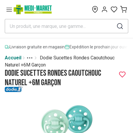
0
Livraison gratuite en magasin
Expédition le prochain jour ouvrab
Accueil
Dodie Sucettes Rondes Caoutchouc
Toggle menu
More
Naturel +6M Garçon
Dodie Sucettes Rondes Caoutchouc
Naturel +6M Garçon