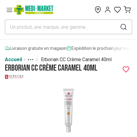
0
Livraison gratuite en magasin
Expédition le prochain jour ouvrab
Accueil
Erborian CC Crème Caramel 40ml
Toggle menu
More
Erborian CC Crème Caramel 40ml