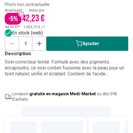
Photo non contractuelle
Avantage*
Notre prix
42,23 €
-
5
%
44,50 €**
1 055,75 €
/
l
En stock (web)
Ajouter
Description
Soin correcteur teinté. Formulé avec des pigments
encapsulés, ce soin coréen fusionne avec la peau pour un
teint naturel, unifié et éclatant. Contient de l'acide
hyaluronique et de la centella asiatica qui hydrate la peau et
qui améliore sa texture jour après jour. Couvrance légère.
Contient un SPF30 qui protège la peau contre les UVA/UVB.
Livraison
gratuite en magasin Medi-Market
ou dès 59€
Formule améliorée. Teinte caramel.
d’achats.