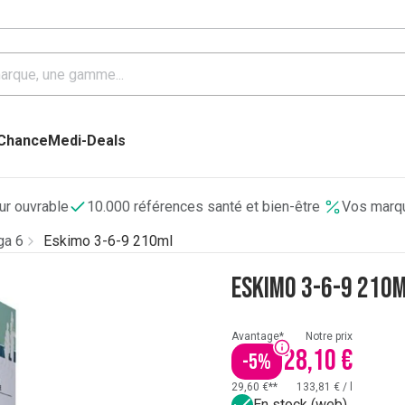
 Chance
Medi-Deals
our ouvrable
10.000 références santé et bien-être
Vos marqu
ga 6
Eskimo 3-6-9 210ml
Eskimo 3-6-9 210
Avantage*
Notre prix
28,10 €
-
5
%
29,60 €**
133,81 €
/
l
En stock (web)