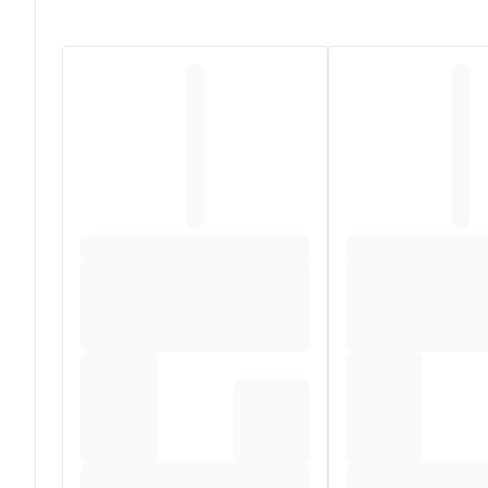
fournissent assez de DHA (au moins 250 mg) pour soute
Composition
Ingrédients
Ingrédient
Forme
Huile de poisson
Acides gras oméga-3
EPA (acide eico
DHA (acide doc
ALA (acide alpha
Acides gras oméga-6
Acide linoléïque
Acides gras oméga-9
Acide oléique
Vitamine D
Cholécalciférol
Vitamine E
Mélange de toc
Huile de colza naturelle (Brassica rapa)
Excipients
Lécithine de soja
Extraits riche en tocophérol
Huile de tournesol (Helianthus annuus)
Extrait de romarin (Rosmarinus officinalis L.)