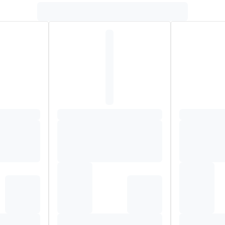
nir un fonctionnement normal du cerveau et une vision normale.
Quantité
% RI
2,5 ml
sapentaénoïque)
46 mg
osahexaénoïque)
275 mg
-linoléique)
23 mg
46 mg
1,6 µg
5 µg
1 %*
ophérols
6,5 mg
54 %*
2,5 ml