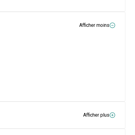
Afficher moins
Afficher plus
r soutenir la fonction cardiaque. 1 portion par jour