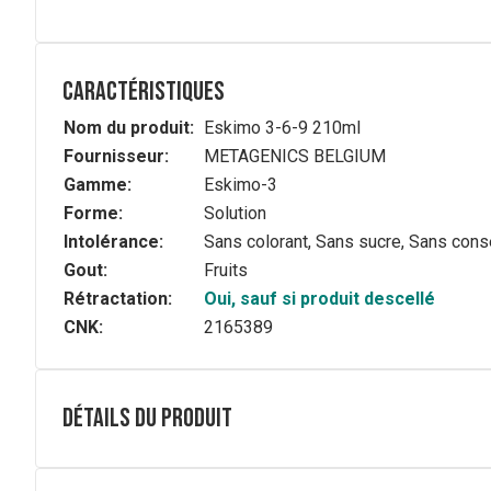
Caractéristiques
Nom du produit:
Eskimo 3-6-9 210ml
Fournisseur:
METAGENICS BELGIUM
Gamme:
Eskimo-3
Forme:
Solution
Intolérance:
Sans colorant, Sans sucre, Sans cons
Gout:
Fruits
Rétractation:
Oui, sauf si produit descellé
CNK:
2165389
Détails du produit
Description complète
®
Eskimo
3-6-9 est riche en acides gras oméga-3. 1 porti