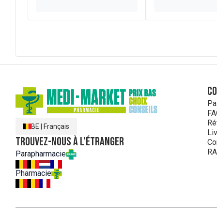
Palmitate d'ascorbyl
Arôme d'orange
Arôme de citron
Arôme de cerise
Arôme de framboise
C
Pa
FA
Ré
BE
|
Français
Li
Trouvez-nous à l'étranger
Co
RA
Parapharmacie
Pharmacie