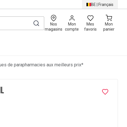
BE
|
Français
0
Nos
Mon
Mes
Mon
magasins
compte
favoris
panier
es de parapharmacies aux meilleurs prix*
ml