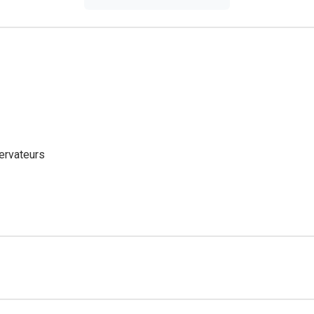
ervateurs
on par jour contient assez d'EPA et de DHA (au moins 250 mg) pou