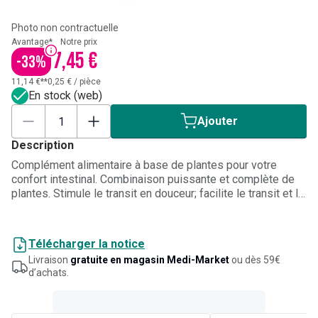
Photo non contractuelle
Avantage*
Notre prix
7,45 €
-
33
%
11,14 €**
0,25 €
/
pièce
En stock (web)
Ajouter
Description
Complément alimentaire à base de plantes pour votre
confort intestinal. Combinaison puissante et complète de
plantes. Stimule le transit en douceur; facilite le transit et la
digestion; agit contre les gaz intestinaux. A partir de 12 ans.
Télécharger la notice
Livraison
gratuite en magasin Medi-Market
ou dès 59€
d’achats.