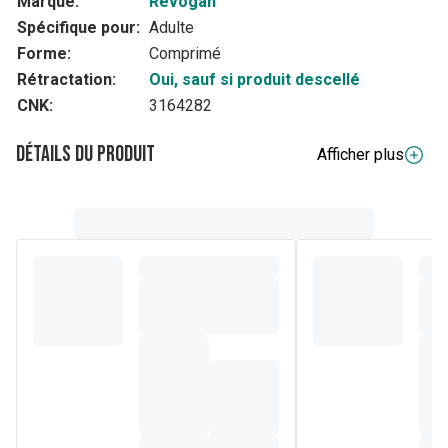
Marque:
Revogan
Spécifique pour:
Adulte
Forme:
Comprimé
Rétractation:
Oui, sauf si produit descellé
CNK:
3164282
Détails du produit
Afficher plus
Description complète
FIT-O-TRANS FORTE, une combinaison puissante et
complète de plantes pour votre confort intestinal
Composition
Extrait sec de rhubarbe (Rheum palmatum L. ou Rheum
officinale Baill. - 349,16 mg/comprimé) ; agent de charge :
cellulose microcristalline ; fructo-oligo-saccharides (FOS v
142,5 mg/comprimé) ; extrait sec d'artichaut (Cynara
scolymus L. - 9 mg/comprimé) ; extrait sec de fenouil
(Foeniculum vulgare M. v 75 mg/comprimé) ; agents
d'enrobage : hydroxypropylcellulose,
hydroxypropylméthylcellulose ; extrait sec de Cassia fistula
(Cassia fistula L. v 18 mg/comprimé) ; anti-agglomérants :
stéarate de magnésium, talc, dioxyde de silicium.