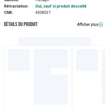
Rétractation:
Oui, sauf si produit descellé
CNK:
4508537
Détails du produit
Afficher plus
Description complète
®
Forcapil
, expert de la force et de la santé du cheveu
depuis plus de 30 ans, a développé une formule exclusive
pour une double utilisation : en soin après chaque
shampoing ou en masque pour une réparation plus intense.
(1)
Une formule à l'efficacité prouvée
alliant
Phytokératine,
Vitamines, Zinc et Huile de Jojoba
conçue pour :
Renforcer la fibre capillaire de la racine à la pointe [prouvé
chez 91% des utilisateurs]
Réparer les cheveux abîmes et cassants [prouvé chez 73
% des utilisateurs]
Protéger le cheveu et le cuir chevelu [prouvé chez 86 %
des utilisateurs]
Testé sous contrôle dermatologique.
97% D'INGRÉDIENTS D'ORIGINE NATURELLE - SANS
SILICONE
(1)