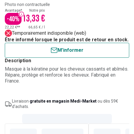
Photo non contractuelle
Avantage*
Notre prix
13,33 €
-
40
%
22,22 €**
66,65 €
/
l
Temporairement indisponible (web)
Être informé lorsque le produit est de retour en stock.
M’informer
Description
Masque à la kératine pour les cheveux cassants et abîmés.
Répare, protège et renforce les cheveux. Fabriqué en
France.
Livraison
gratuite en magasin Medi-Market
ou dès 59€
d’achats.