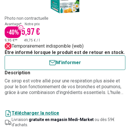
Photo non contractuelle
Avantage*
Notre prix
5,97 €
-
40
%
9,95 €**
49,75 €
/
l
Temporairement indisponible (web)
Être informé lorsque le produit est de retour en stock.
M’informer
Description
Ce sirop est votre allié pour une respiration plus aisée et
pour le bon fonctionnement de vos bronches et poumons,
grâce à une combinaison d'ingrédients essentiels. L'huile
essentielle d'Eucalyptus facilite la respiration en soutenant
le bon fonctionnement des bronches, en offrant un
soulagement libérateur et facilitant une respiration plus
Télécharger la notice
fluide.
Livraison
gratuite en magasin Medi-Market
ou dès 59€
d’achats.