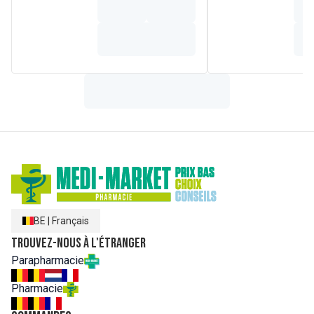
La vitamine B6 contribue au fonctionnement normal du
système immunitaire.
Composition
INGRÉDIENTS
(par dose journalière)
: eau, stabilisant
(glycérol), miel (toutes fleurs et eucalyptus), vitamines (C,
B6, D3), extrait sec d'eucalytpus (
Eucalyptus globulus L
.)
(67 mg correspondant à 2 mg EP), conservateur (sorbate
de potassium), extrait sec de camomille (
Matricaria
chamomilla
) (5 mg correspondant à 2 mg EP), arôme
eucalyptus, arôme orange, arôme menthe poivrée, acidifiant
(acide citrique), épaississant (gomme xanthane), extrait sec
de plantain (
Plantago lanceolata L
.) (12,5 mg
correspondant à 5 mg EP).
EP = Equivalent Plante.
BE
|
Français
Trouvez-nous à l'étranger
Parapharmacie
Pharmacie