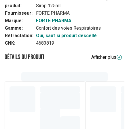
produit:
Sirop 125ml
Fournisseur:
FORTE PHARMA
Marque:
FORTE PHARMA
Gamme:
Confort des voies Respiratoires
Rétractation:
Oui, sauf si produit descellé
CNK:
4683819
Détails du produit
Afficher plus
Description complète
(1)
(2)
Voies respiratoires
et défenses immunitaires
FORTÉRUB Solution Buvable a été développé par le
Département Recherche & Développement des
Laboratoires Forté Pharma pour aider à adoucir les gênes
(1)
respiratoires grâce à la camomille
.
Sa formule complète contient des ingrédients connus pour
leurs bienfaits tels que l'eucalyptus, la camomille, le
plantain et le miel.
(1)
La camomille aide à maintenir la santé respiratoire et
contribue à adoucir les gênes respiratoires.
(2)