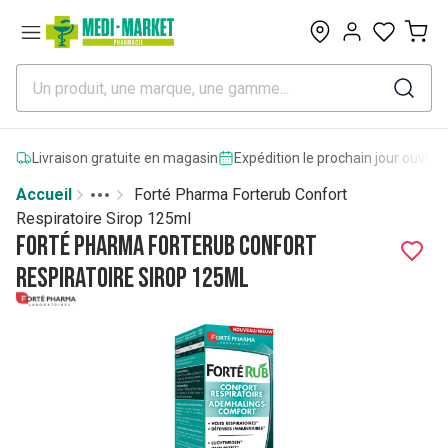
0
Livraison gratuite en magasin
Expédition le prochain jour ouvrab
Accueil
Forté Pharma Forterub Confort
Toggle menu
More
Respiratoire Sirop 125ml
Forté Pharma Forterub Confort
Respiratoire Sirop 125ml