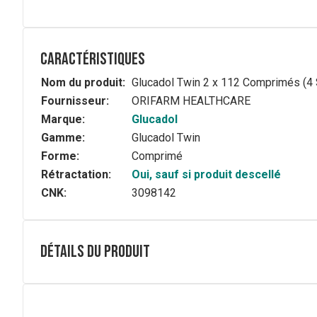
Caractéristiques
Nom du produit:
Glucadol Twin 2 x 112 Comprimés (4 
Fournisseur:
ORIFARM HEALTHCARE
Marque:
Glucadol
Gamme:
Glucadol Twin
Forme:
Comprimé
Rétractation:
Oui, sauf si produit descellé
CNK:
3098142
Détails du produit
Composition
Comprimé blanc: 15 mg de glucosamine sulfate, 12 mg d
chondroïtine