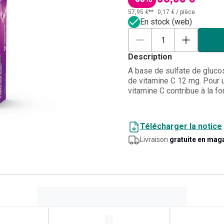
57,95 €**
0,17 €
/
pièce
En stock (web)
Description
A base de sulfate de gluco
de vitamine C 12 mg. Pour u
vitamine C contribue à la f
normale des cartilages.
Télécharger la notice
Livraison
gratuite en mag