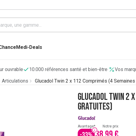
 Chance
Medi-Deals
our ouvrable
10.000 références santé et bien-être
Vos marqu
Articulations
Glucadol Twin 2 x 112 Comprimés (4 Semaines 
Glucadol Twin 2 x
Gratuites)
Avantage*
Notre prix
38,99 €
-
33
%