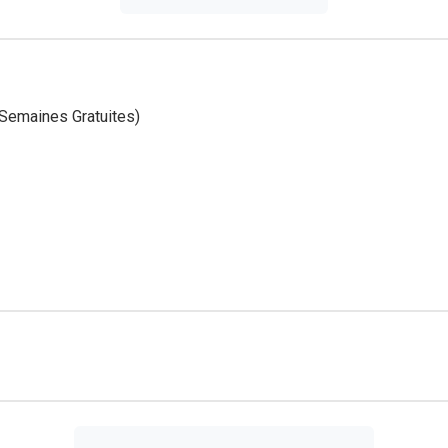
Semaines Gratuites)
e vitamine C, 1,5 mg de zinc, ,3 mg de manganèse, 8,25 mcg d