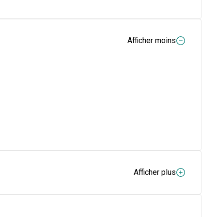
Afficher moins
Afficher plus
e sélénium Comprimé rose: 12 mg de sulfate de