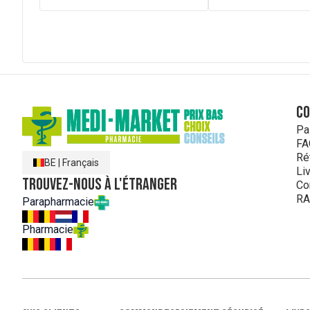
C
Pa
FA
Ré
BE
|
Français
Li
Trouvez-nous à l'étranger
Co
RA
Parapharmacie
Pharmacie