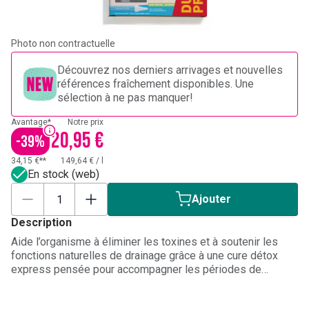
Photo non contractuelle
Découvrez nos derniers arrivages et nouvelles
références fraîchement disponibles. Une
sélection à ne pas manquer!
Avantage*
Notre prix
20,95 €
-
39
%
34,15 €**
149,64 €
/
l
En stock (web)
Ajouter
Description
Aide l’organisme à éliminer les toxines et à soutenir les
fonctions naturelles de drainage grâce à une cure détox
express pensée pour accompagner les périodes de
surcharge, de fatigue ou d’excès alimentaires. Ce duo de
compléments alimentaires à base de gemmothérapie