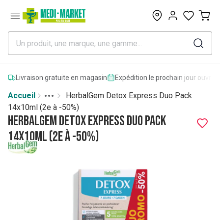
0
Livraison gratuite en magasin
Expédition le prochain jour ouvrab
Accueil
HerbalGem Detox Express Duo Pack
Toggle menu
More
14x10ml (2e à -50%)
HerbalGem Detox Express Duo Pack
14x10ml (2e à -50%)