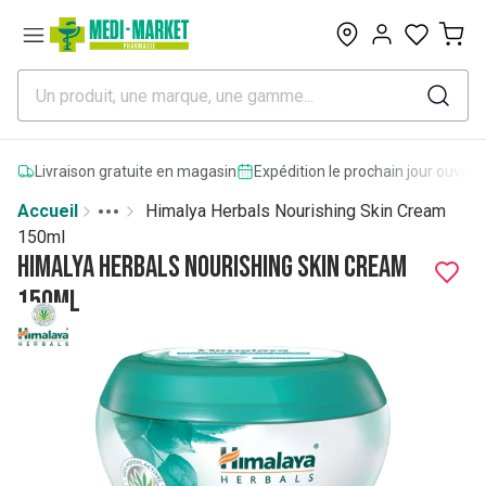
0
Livraison gratuite en magasin
Expédition le prochain jour ouvrab
Accueil
Himalya Herbals Nourishing Skin Cream
Toggle menu
More
150ml
Himalya Herbals Nourishing Skin Cream
150ml