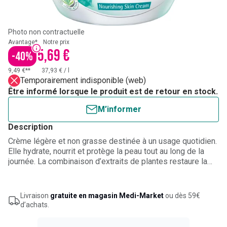
Photo non contractuelle
Avantage*
Notre prix
5,69 €
-
40
%
9,49 €**
37,93 €
/
l
Temporairement indisponible (web)
Être informé lorsque le produit est de retour en stock.
M’informer
Description
Crème légère et non grasse destinée à un usage quotidien.
Elle hydrate, nourrit et protège la peau tout au long de la
journée. La combinaison d’extraits de plantes restaure la
vitalité de la peau. L’aloe vera nourrit et hydrate la peau. Le
ginseng indien et le kino de Malabar protègent la peau
contre la pollution et la déshydratation.
Livraison
gratuite en magasin Medi-Market
ou dès 59€
d’achats.