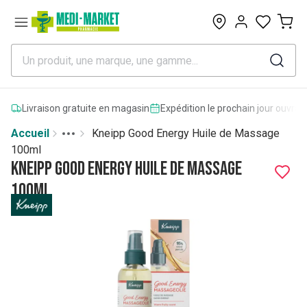
0
Livraison gratuite en magasin
Expédition le prochain jour ouvrab
Accueil
Kneipp Good Energy Huile de Massage
Toggle menu
More
100ml
Kneipp Good Energy Huile de Massage
100ml