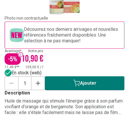
Photo non contractuelle
Découvrez nos derniers arrivages et nouvelles
références fraîchement disponibles. Une
sélection à ne pas manquer!
Avantage*
Notre prix
10,90 €
-
5
%
11,49 €**
109,00 €
/
l
En stock (web)
Ajouter
Description
Huile de massage qui stimule l'énergie grâce à son parfum
vivifiant d'orange et de bergamote. Son application est
facile : elle s'étale facilement mais ne laisse pas de film
gras. Son absorption lente permet des massages
prolongés. Pour une peau douce et un bon moral.