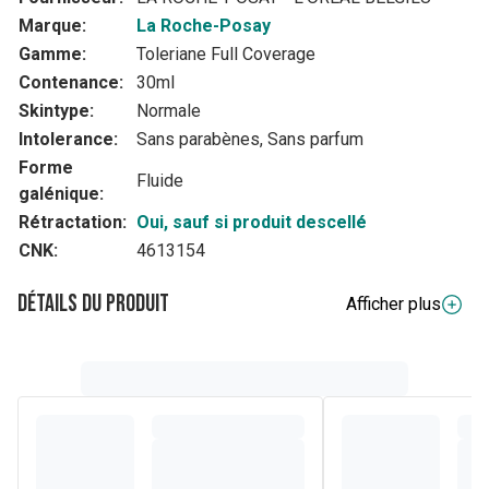
Marque:
La Roche-Posay
Gamme:
Toleriane Full Coverage
Contenance:
30ml
Skintype:
Normale
Intolerance:
Sans parabènes, Sans parfum
Forme
Fluide
galénique:
Rétractation:
Oui, sauf si produit descellé
CNK:
4613154
Détails du produit
Afficher plus
Description complète
Couvre parfaitement tous les types de peaux sensibles,
même les peaux sujettes aux allergies.
Spécialement conçu pour les peaux sensibles, intolérantes
ou allergiques.
Protection UV SPF25.
Testé sous contrôle dermatologique et ophtalmologique.