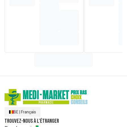
Hautement toléré : testé sur des patients sous traitement
anticancéreux. Testé pour les allergies. Non comédogène.
Testé sur peaux sensibles. Testé sous contrôle
dermatologique.
Composition
AQUA / WATER / EAU • UNDECANE • TRIDECANE •
GLYCERIN • TITANIUM DIOXIDE [NANO] / TITANIUM
DIOXIDE • POLYGLYCERYL-4 ISOSTEARATE • PENTYLENE
GLYCOL • CETYL PEG/PPG-1/1 DIMETHICONE • HEXYL
LAURATE • MAGNESIUM SULFATE • DISTEARDIMONIUM
HECTORITE • TOCOPHEROL • STEARIC ACID •
ACETYLATED GLYCOL STEARATE • ACETYL DIPEPTIDE-1
CETYL ESTER • ETHYLHEXYLGLYCERIN •
TRIHYDROXYSTEARIN • CELLULOSE GUM • SILICA
SILYLATE • SILICA • HELIANTHUS ANNUUS SEED OIL /
SUNFLOWER SEED OIL • PENTAERYTHRITYL TETRA-DI-T-
BUTYL HYDROXYHYDROCINNAMATE • DISODIUM
STEAROYL GLUTAMATE • ALUMINUM HYDROXIDE
BE
|
Français
Trouvez-nous à l'étranger