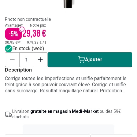
Photo non contractuelle
Avantage*
Notre prix
29,38 €
-
5
%
30,95 €**
979,33 €
/
l
En stock (web)
Ajouter
Description
Corrige toutes les imperfections et unifie parfaitement le
teint grâce à son pouvoir couvrant élevé. Corrige et unifie
sans surcharge. Résultat maquillage naturel. Protection
SPF25. Teint 11 Beige clair.
Livraison
gratuite en magasin Medi-Market
ou dès 59€
d’achats.