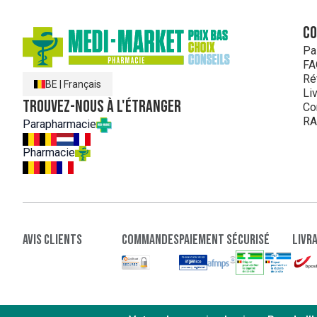
C
Pa
FA
Ré
BE
|
Français
Li
Trouvez-nous à l'étranger
Co
RA
Parapharmacie
Pharmacie
Avis clients
Commandes
paiement sécurisé
Livr