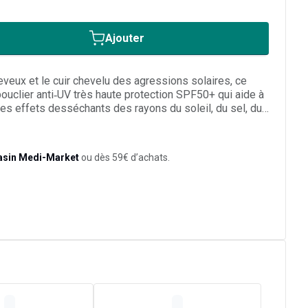
Ajouter
veux et le cuir chevelu des agressions solaires, ce
ouclier anti‑UV très haute protection SPF50+ qui aide à
 des effets desséchants des rayons du soleil, du sel, du
servant l’hydratation naturelle. Sa formule biphasée
olaires et un extrait d’algue rouge antioxydant pour
rice, protéger la couleur et contribuer à maintenir
asin Medi-Market
ou dès 59€ d’achats.
ongueurs exposées au soleil. Adapté à tous les types
nçage s’utilise avant et pendant l’exposition pour
isser hydratée et soyeuse tout en limitant la casse liée
.