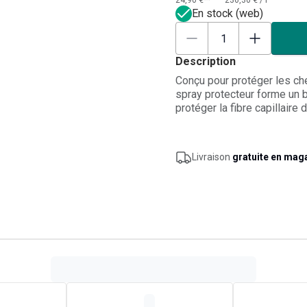
24,90 €**
236,30 €
/
l
En stock (web)
Description
Conçu pour protéger les che
spray protecteur forme un b
protéger la fibre capillaire
sable et du vent tout en pré
légère associe des filtres s
renforcer la barrière protect
Livraison
gratuite en mag
douceur et souplesse des l
de cheveux, ce soin sans ri
sublimer la chevelure, la la
aux agressions extérieures