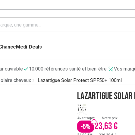
 Chance
Medi-Deals
our ouvrable
10.000 références santé et bien-être
Vos marqu
solaire cheveux
Lazartigue Solar Protect SPF50+ 100ml
Lazartigue Solar
Avantage*
Notre prix
23,63 €
-
5
%