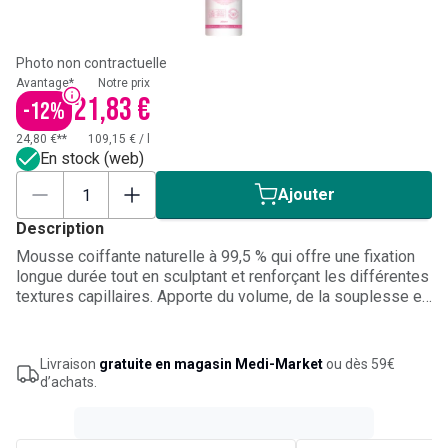
Photo non contractuelle
Avantage*
Notre prix
21,83 €
-
12
%
24,80 €**
109,15 €
/
l
En stock (web)
Ajouter
Description
Mousse coiffante naturelle à 99,5 % qui offre une fixation
longue durée tout en sculptant et renforçant les différentes
textures capillaires. Apporte du volume, de la souplesse et
une définition optimale sans effet carton. Enrichie en acide
hyaluronique pour une hydratation intense et en protéines
pour fortifier la fibre capillaire. Contient des actifs
Livraison
gratuite en magasin Medi-Market
ou dès 59€
thermoprotecteurs pour protéger les cheveux lors du
d’achats.
séchage. La fusion des graines de lin et de chia hydrate et
gaine la chevelure pour des boucles rebondies et légères.