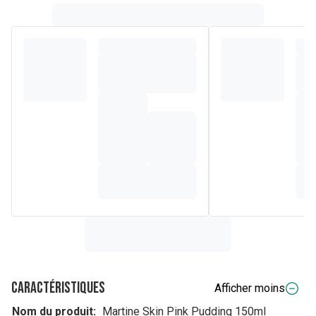
maintenir le film hydrolipidique tout en offrant un
démaquillage efficace, même sur maquillage tenace, dans
une routine douce et sensorielle. Adapté à tous les types
de peau, il s’applique sur peau sèche par massage avant
d’être rincé à l’eau, idéalement le soir dans une routine de
nettoyage quotidienne. Sa texture fondante et son parfum
délicat de rose apportent une sensation de confort
immédiat et un fini peau nette et lumineuse.
Caractéristiques
Afficher moins
Nom du produit:
Martine Skin Pink Pudding 150ml