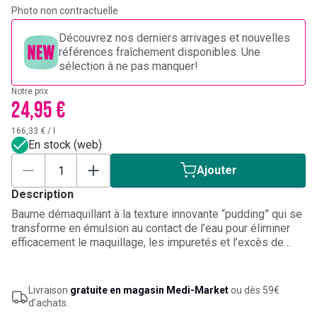
Photo non contractuelle
Découvrez nos derniers arrivages et nouvelles
références fraîchement disponibles. Une
sélection à ne pas manquer!
Notre prix
24,95 €
166,33 €
/
l
En stock (web)
Ajouter
Description
Baume démaquillant à la texture innovante “pudding” qui se
transforme en émulsion au contact de l’eau pour éliminer
efficacement le maquillage, les impuretés et l’excès de
sébum tout en respectant l’équilibre de la peau. Enrichi en
eaux florales comme la rose et le bleuet ainsi qu’en huiles
végétales nourrissantes, ce soin nettoyant contribue à
Livraison
gratuite en magasin Medi-Market
ou dès 59€
préserver le confort cutané et à laisser la peau douce,
d’achats.
souple et hydratée après utilisation. Sa formule aide à