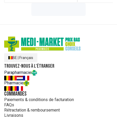
SEED OIL*, SACCHAROMYCES FERMENT,
OCTYLDODECANOL, HYDROXYACETOPHENONE,
TOCOPHERYL ACETATE, SYNTHETIC FLUORPHLOGOPITE,
POLYHYDROXYSTEARIC ACID, SODIUM LAUROYL
GLUTAMATE, LAUROYL LYSINE, LYSINE, CITRIC ACID,
MAGNESIUM CHLORIDE, SODIUM HYDROXIDE, SODIUM
DEHYDROACETATE, CI 77891 (TITANIUM DIOXIDE), CI
77492 (IRON OXIDES), CI 77491 (IRON OXIDES), CI 77499
(IRON OXIDES).
*ingrédients issus de l'agriculture biologique *organic
ingredients
BE
|
Français
Trouvez-nous à l'étranger
Parapharmacie
Pharmacie
Commandes
Paiements & conditions de facturation
FAQs
Rétractation & remboursement
Livraisons