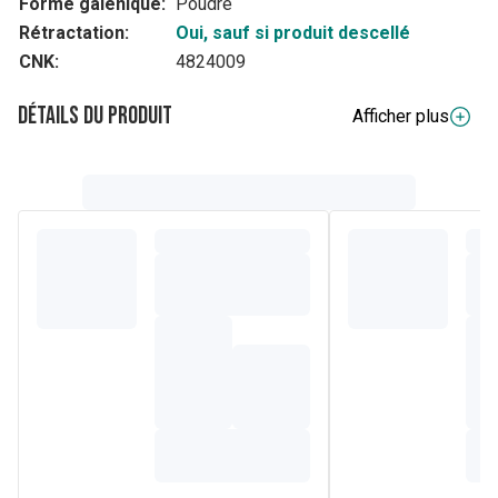
Forme galénique:
Poudre
Rétractation:
Oui, sauf si produit descellé
CNK:
4824009
Détails du produit
Afficher plus
Description complète
Un correcteur haute tolérance à la texture modulable pour
corriger localement les imperfections.
La teinte 2 est idéale pour les peaux claires et sensibles.
Sa formule modulable et longue durée, composée à 96%
d'ingrédients naturels, corrige les imperfections et
neutralise les cernes et les rougeurs.
Composition
AQUA (WATER), TRIHEPTANOIN, C13-15 ALKANE,
SQUALANE, POLYGLYCERYL-3 POLYRICINOLEATE,
PERSEA GRATISSIMA (AVOCADO) OIL, OCTYLDODECYL
OLEATE, GLYCERIN, PROPANEDIOL, DISTEARDIMONIUM
HECTORITE, SODIUM CHLORIDE, SHOREA ROBUSTA
RESIN, OCTYLDODECYL STEAROYL STEARATE,
SIMMONDSIA CHINENSIS (JOJOBA) SEED OIL*,
TRIBEHENIN, VACCINIUM MACROCARPON (CRANBERRY)