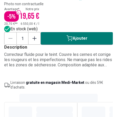
Photo non contractuelle
Avantage*
Notre prix
19,65 €
-
5
%
20,70 €**
6 550,00 €
/
l
En stock (web)
Ajouter
Description
Correcteur fluide pour le teint. Couvre les cernes et corrige
les rougeurs et les imperfections. Ne marque pas les rides
et les zones de sécheresse. Composition adaptée aux
peaux les plus sensibles.
Livraison
gratuite en magasin Medi-Market
ou dès 59€
d’achats.