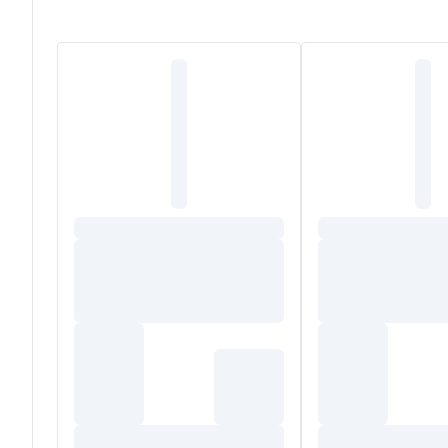
qualité
(Acide hyaluronique),
apaise immédiatement et
également la barrière cutanée et préserve la richesse c
Ce soin contient
91% d'ingrédients d'origine naturell
Testé sous contrôle dermatologique et pédiatrique, ce pr
(1)
Bébés sortis de néonatologie.
Composition
AQUA/WATER/EAU, CAPRYLIC/CAPRIC TRIGLYCERIDE, 
POLYGLYCERYL-3 DIISOSTEARATE, RICINUS COMMUNI
CROSSPOLYMER-6, ALLANTOIN, GLYCERYL CAPRYLATE
COPPER PCA, ZINC PCA, SODIUM HYDROXIDE, PERSEA