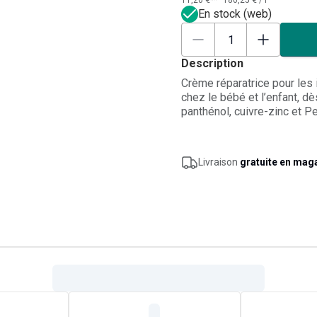
11,20 €**
180,25 €
/
l
En stock (web)
Description
Crème réparatrice pour les i
chez le bébé et l’enfant, d
panthénol, cuivre-zinc et Pe
apaise les sensations d’inco
cutanée. Sa texture laisse u
localement 2 fois par jour 
Livraison
gratuite en mag