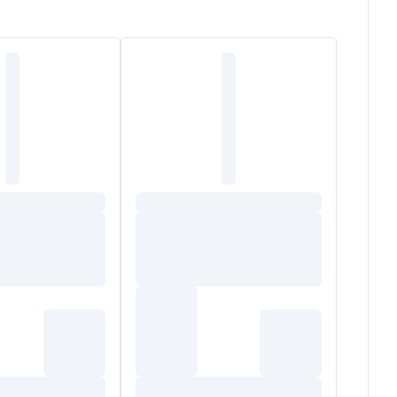
init l'épiderme
(Cuivre-Zinc). Cette crème protège
 protéger le produit sur le long terme. Sans parfum.
(1)
nce
.
IN, BUTYROSPERMUM PARKII (SHEA) BUTTER,
IUM CETYL PHOSPHATE, POLYACRYLATE
L, HYDROLYZED HYALURONIC ACID , XANTHAN GUM,