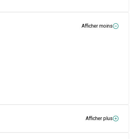
Afficher moins
Afficher plus
(1)
issance
.Elle
favorise une réparation cutanée de