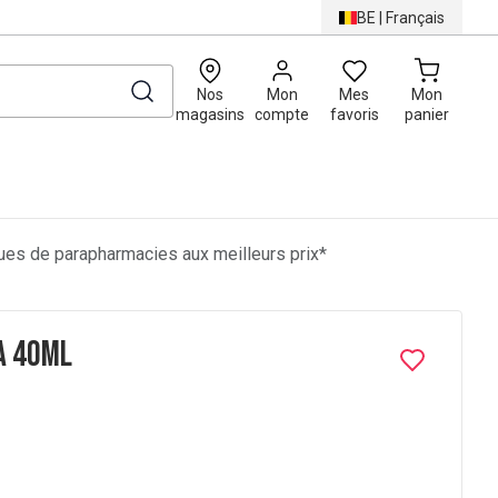
BE
|
Français
0
Nos
Mon
Mes
Mon
magasins
compte
favoris
panier
es de parapharmacies aux meilleurs prix*
a 40ml