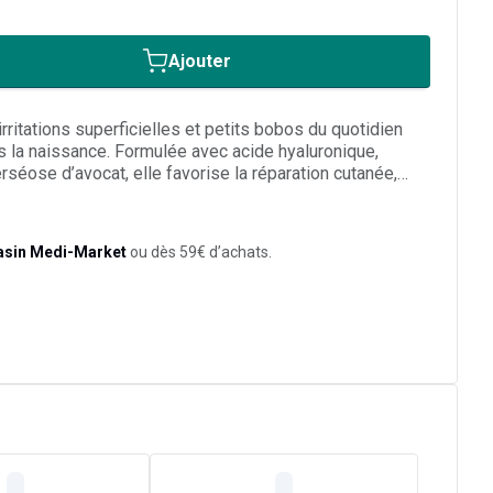
Ajouter
rritations superficielles et petits bobos du quotidien
ès la naissance. Formulée avec acide hyaluronique,
rséose d’avocat, elle favorise la réparation cutanée,
nfort, assainit l’épiderme et protège la barrière
n film protecteur non gras et non collant. À appliquer
sur une peau propre, sèche et non suintante.
asin Medi-Market
ou dès 59€ d’achats.