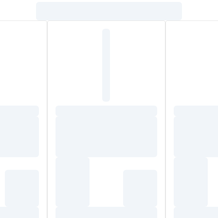
 durablement les sensations d'inconfort
(Panthénol) et
assa
®
ellulaire de la peau grâce au Perséose d'Avocat
.
e
. Les 9% restant permettent d'obtenir une texture agréable et de
oduit garantit une haute tolerance et une sécurité dès la naissa
C1-18 TRIGLYCERIDES, PANTHENOL, GLYCERIN, TRIISOSTEAR
S SEED OIL, 1,2-HEXANEDIOL, CETEARYL ALCOHOL, POTASS
, GLYCERYL STEARATE CITRATE, HYDROGENATED CASTOR OI
 GRATISSIMA (AVOCADO) FRUIT EXTRACT , CITRIC ACID.