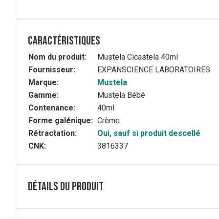
Caractéristiques
Nom du produit:
Mustela Cicastela 40ml
Fournisseur:
EXPANSCIENCE LABORATOIRES
Marque:
Mustela
Gamme:
Mustela Bébé
Contenance:
40ml
Forme galénique:
Crème
Rétractation:
Oui, sauf si produit descellé
CNK:
3816337
Détails du produit
Description complète
®
La
Crème réparatrice Cicastela
est idéale pour tous