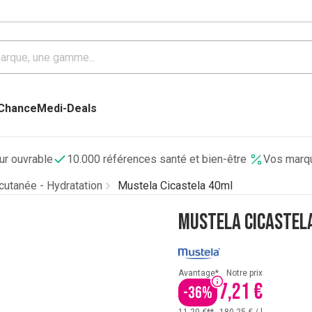
 Chance
Medi-Deals
our ouvrable
10.000 références santé et bien-être
Vos marqu
utanée - Hydratation
Mustela Cicastela 40ml
Mustela Cicastel
Avantage*
Notre prix
7,21 €
-
36
%