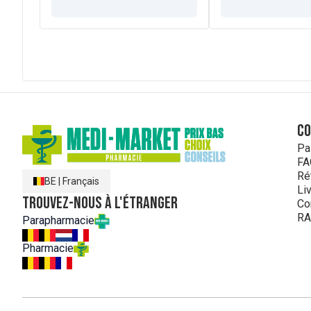
C
Pa
FA
Ré
BE
|
Français
Li
Trouvez-nous à l'étranger
Co
RA
Parapharmacie
Pharmacie