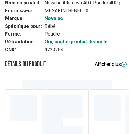
Nom du produit:
Novalac Allernova AR+ Poudre 400g
Fournisseur:
MENARINI BENELUX
Marque:
Novalac
Spécifique pour:
Bébé
Forme:
Poudre
Rétractation:
Oui, sauf si produit descellé
CNK:
4723284
Détails du produit
Afficher plus
Description complète
Lait pour bébés Allernova Ar+
En cas d'allergies aux protéines de lait de vache et de
régurgitations
0-36 mois
Composition
Maltodextrines, huiles végétales (palme, colza, tournesol,
coprah), hydrolysat de protéines de lait, épaississants
(pectine, gomme xanthane, gomme de caroube), amidon de
tapioca, phosphate dicalcique, émulsifiant (lécithine de
tournesol), citrate tricalcique, chlorure de calcium, chlorure