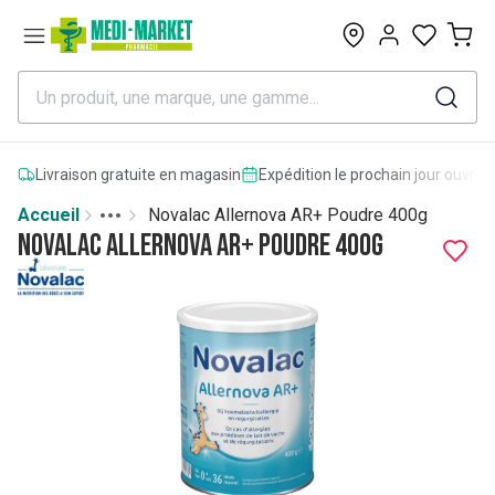
0
Livraison gratuite en magasin
Expédition le prochain jour ouvrab
Accueil
Novalac Allernova AR+ Poudre 400g
Toggle menu
More
Novalac Allernova AR+ Poudre 400g