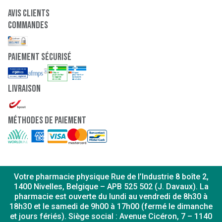
Pour 1 ml
Pour 1 g
Avis clients
Sodium
24 mg
18 mg
Commandes
Potassium
82 mg
61 mg
Chlorure
54 mg
4 mg
Calcium
78 mg
575 mg
paiement sécurisé
Phosphore
45 mg
33 mg
Magnésium
6,8 mg
5 mg
Fer
,7 mg
5,4 mg
Livraison
Zinc
,5 mg
3,5 mg
Cuivre
,5 mg
,38 mg
Manganèse
,7 mg
,5 mg
Méthodes de paiement
Fluor
< ,6 mg
< ,45 mg
Sélénium
3 µg
22 µg
Chrome
< 6,1 µg
< 45 µg
Molybdène
< 6,1 µg
< 45 µg
Iode
14 µg
1 µg
Votre pharmacie physique Rue de l’Industrie 8 boîte 2,
Choline
23 mg
17 mg
1400 Nivelles, Belgique – APB 525 502 (J. Davaux). La
Inositol
1,8 mg
8 mg
pharmacie est ouverte du lundi au vendredi de 8h30 à
Taurine
5,4 mg
4 mg
18h30 et le samedi de 9h00 à 17h00 (fermé le dimanche
et jours fériés). Siège social : Avenue Cicéron, 7 – 1140
L-carnitine
2,7 mg
2 mg