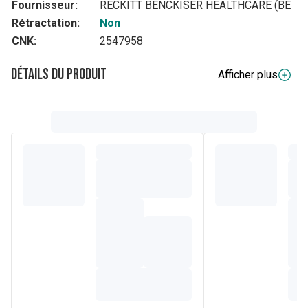
Fournisseur:
RECKITT BENCKISER HEALTHCARE (BE
Rétractation:
Non
CNK:
2547958
Détails du produit
Afficher plus
Composition
La substance active est 4 mg d'ibuprofène par comprimé
enrobé.
Les autres composants sont: croscarmellose sodique,
laurylsulfate de sodium, citrate de sodium, acide stéarique,
silice colloïdale anhydre, carmellose sodique, talc, gomme
arabique, sucrose, dioxyde de titane (E171), Macrogol 6 et
encre pour impression.