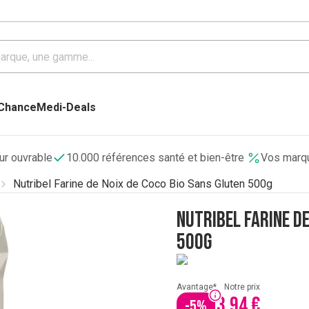
 Chance
Medi-Deals
our ouvrable
10.000 références santé et bien-être
Vos marqu
Nutribel Farine de Noix de Coco Bio Sans Gluten 500g
Nutribel Farine de
500g
Avantage*
Notre prix
3,94 €
-
5
%