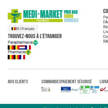
C
Pa
FA
Ré
BE
|
Français
Li
Trouvez-nous à l'étranger
Co
RA
Parapharmacie
Pharmacie
Avis clients
Commandes
paiement sécurisé
Livr