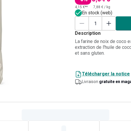
4,15 €**
7,88 €
/
kg
En stock (web)
Description
La farine de noix de coco e
extraction de l'huile de coc
et sans gluten.
Télécharger la notice
Livraison
gratuite en mag