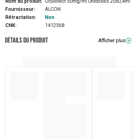
Nom du produit:
Oculotect 50mg/ml Unidoses 20x0,4ml
Fournisseur:
ALCON
Rétractation:
Non
CNK:
1412568
Détails du produit
Afficher plus
Composition
Ingrédients par pastille : Édulcorant : sorbitol • Jus de citron
déshydraté (
Citrus limon
) • Agent de charge : cellulose
microcristalline • Extrait sec de
thym
(
Thymus vulgaris
) 3
mg • Antiagglomérant : dioxyde de silicium •
Vitamine C
2
mg (pour 6 pastilles : 12 mg, soit 15% VNR*) • Arôme
naturel : cannelle • Antiagglomérant : sels de magnésium
d'acides gras • Arômes naturels : vanille,
eucalyptus
•
Édulcorants : glycosides de stéviol issu de
stevia,sucralose.
*VNR = Valeurs Nutritionnelles de Référence.
---
Ingrediënten per tablet
: Vulstoffen :
xylitol
, cellulose -
Stabilisator : beta-cyclodextrine -
Tijm droogextract
(Thymus vulgaris) 3 mg -
Vitamine C 2 mg
(per 6 tabletten