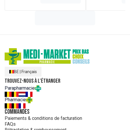
: 12 mg, hetzij 15% ADH*) - Vulstoffen : siliciumdioxide,
magnesiumstearaat - Aroma - Zoetstoffen :
steviolglycosiden, sucralose - Kleurstof : kopercomplexen
van chlorofyl. *ADH = Aanbevolen Dagelijkse Hoeveelheid.
BE
|
Français
Trouvez-nous à l'étranger
Parapharmacie
Pharmacie
Commandes
Paiements & conditions de facturation
FAQs
Rétractation & remboursement