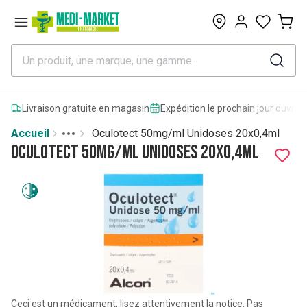
0
Livraison gratuite en magasin
Expédition le prochain jour ouvrab
Accueil
Oculotect 50mg/ml Unidoses 20x0,4ml
Toggle menu
More
Oculotect 50mg/ml Unidoses 20x0,4ml
Ceci est un médicament, lisez attentivement la notice. Pas