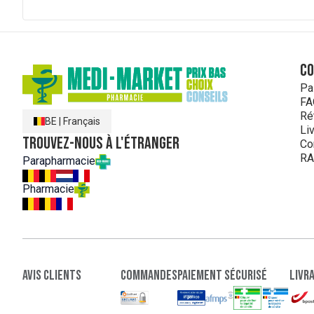
C
Pa
FA
Ré
BE
|
Français
Li
Trouvez-nous à l'étranger
Co
RA
Parapharmacie
Pharmacie
Avis clients
Commandes
paiement sécurisé
Livr