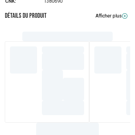
CNK:
1380690
Détails du produit
Afficher plus
Composition
Par 1 g: Peppermint Oil 3,mg Pine kNeedle Oil 13,5mg
Orange Oil 4,mg Wintergreen Oil 3,5mg Bergamot Oil 1,mg
(free of furocumarin) Lemon Oil 1,mg Rosemary Oil ,6mg
Lavender Oil ,2mg