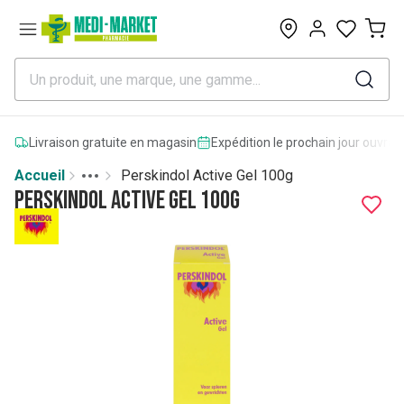
0
Livraison gratuite en magasin
Expédition le prochain jour ouvrab
Accueil
Perskindol Active Gel 100g
Toggle menu
More
Perskindol Active Gel 100g