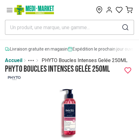
0
Livraison gratuite en magasin
Expédition le prochain jour ouvrab
Accueil
PHYTO Boucles Intenses Gelée 250ML
Toggle menu
More
PHYTO Boucles Intenses Gelée 250ML