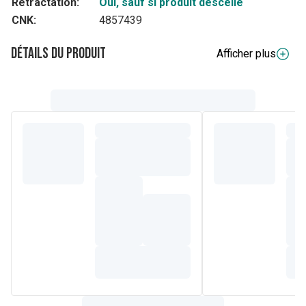
Rétractation:
Oui, sauf si produit descellé
CNK:
4857439
Détails du produit
Afficher plus
Composition
INGREDIENTS : AQUA / WATER / EAU. GLYCERIN.
CELLULOSE GUM. XYLITYLGLUCOSIDE. ALOE
BARBADENSIS LEAF JUICE. INULIN. CITRIC ACID.
ANHYDROXYLITOL. POLYSORBATE 2. MALTITOL. SODIUM
BENZOATE. AUREOBASIDIUM PULLULANS FERMENT
EXTRACT. PARFUM / FRAGRANCE. XYLITOL.
CHLORPHENESIN. ALTHAEA OFFICINALIS ROOT EXTRACT.
YDROLYZED GARDENIA FLORIDA EXTRACT. POTASSIUM
SORBATE. SODIUM CITRATE. BENZYL ALCOHOL.
MALTODEXTRIN. PELVETIA CANALICULATA EXTRACT.
4193A.