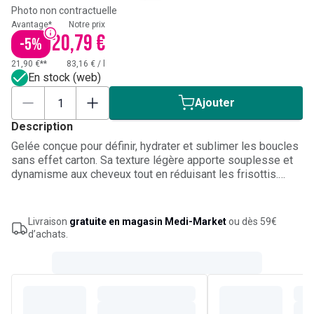
Photo non contractuelle
Avantage*
Notre prix
20,79 €
-
5
%
21,90 €**
83,16 €
/
l
En stock (web)
Ajouter
Description
Gelée conçue pour définir, hydrater et sublimer les boucles
sans effet carton. Sa texture légère apporte souplesse et
dynamisme aux cheveux tout en réduisant les frisottis.
Concus pour les cheveux très bouclés, frisés et crépus,
elle offre une tenue naturelle et une protection contre
l’humidité, pour des boucles bien dessinées.
Livraison
gratuite en magasin Medi-Market
ou dès 59€
d’achats.