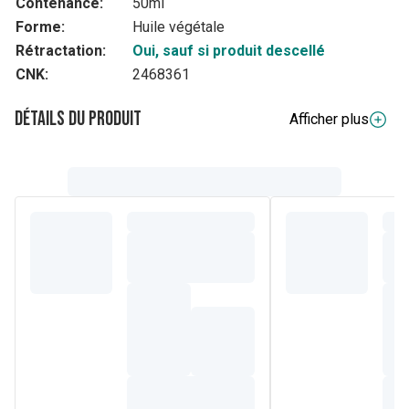
Contenance:
50ml
Forme:
Huile végétale
Rétractation:
Oui, sauf si produit descellé
CNK:
2468361
Détails du produit
Afficher plus
Description complète
Une huile anti-âge réparatrice et protectrice cutanée, riche
en vitamines et antioxydants. Perle du désert utilisé
traditionnellement par les femmes Berbères pour la
protection et la vigueur de la peau ou des cheveux.
Au Maroc, on utilise l'argan dans bien des circonstances,
pour l'alimentation saine autant que pour les soins du
visage et du corps. L'huile d'argan de qualité cosmétique
est une huile vierge et bio, dont l'odeur caractéristique n'est
pas aussi forte que celle de l'huile d'argan torréfié, souvent
utilisée en qualité alimentaire.
Composition
Composition en un clin d'oeil : Une petite moitié d'acides
gras mono-insaturés (oméga 9). Un bon tiers d'acides gras
polyinsaturés (oméga 6). Un peu moins d'un cinquième