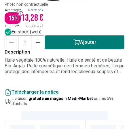
Photo non contractuelle
Avantage*
Notre prix
13,28 €
-
15
%
15,65 €**
265,60 €
/
l
En stock (web)
Ajouter
Description
Huile végétale 100% naturelle. Huile de santé et de beauté
Bio. Argan. Perle cosmétique des femmes berbères, l’argan
protège des intempéries et rend les cheveux souples et
lisses. Usage oral?: 10 g (1 cuillère à soupe) par jour. Usage
cosmétique?: Convient particulièrement aux peaux matures
ou fragilisées. S’utilise pour protéger la peau du
Télécharger la notice
vieillissement, fortifier les ongles fragiles et cassants.
Livraison
gratuite en magasin Medi-Market
ou dès 59€
d’achats.