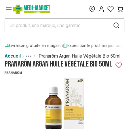
0
Livraison gratuite en magasin
Expédition le prochain jour ouvrab
Accueil
Pranarôm Argan Huile Végétale Bio 50ml
Toggle menu
More
Pranarôm Argan Huile Végétale Bio 50ml