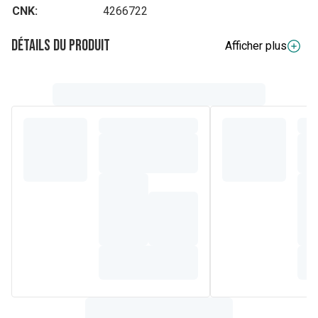
CNK:
4266722
Détails du produit
Afficher plus
Composition
Ingrédients : amidon de maïs, eau, margarine [graisses et
huiles végétales (palme, noix de coco, tournesol, soja en
proportions variables), eau, sel, sucre, dextrose, émulsifiant
: E471, E322, dextrose, acidifiant : E33, conservateur : E22,
arômes, colorant (bêta-carotène)], eau liquide pasteurisée,
sucre, épaississant : E415, émulsifiant : E472e, levure, sel,
poudre à lever : E45, E5, conservateur : E281, antioxydant :
E3.