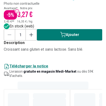
Photo non contractuelle
Avantage*
Notre prix
3,27 €
-
5
%
3,45 €**
16,35 €
/
kg
En stock (web)
Ajouter
Description
Croissant sans gluten et sans lactose. Sans blé.
Télécharger la notice
Livraison
gratuite en magasin Medi-Market
ou dès 59€
d’achats.