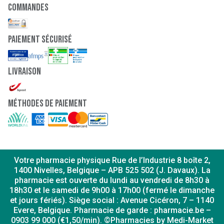
Commandes
2mg (,5
Bacillus
milliard
coagulans
CFU)
paiement sécurisé
2mg (,5
Bacillus
milliard
subtilis natto
CFU)
INGRÉDIENTS :
Livraison
Lithothamnium calcareum, agent de charge: cellulose
microcristalline, vitamine C (acide L-ascorbique), oxyde de
magnésium, chlorhydrate de L-cystéine, L-taurine,
Méthodes de paiement
bisglycinate de zinc, antiagglomérant: sels de magnésium
d'acides gras, vitamine E naturelle (succinate acide de D-
alpha-tocophéryle), bêta-carotène, vitamine B3
(nicotinamide), Bacillus coagulans, Bacillus subtilis,
chlorhydrate de bétaïne, agent d'enrobage: hydroxypropyl
méthylcellulose, L-sélénométhionine, vitamine D3
Votre pharmacie physique Rue de l’Industrie 8 boîte 2,
(cholécalciferol), gluconate de cuivre, vitamine B5 (D-
1400 Nivelles, Belgique – APB 525 502 (J. Davaux). La
pantothénate de calcium), vitamine B6 (pyridoxal-5'-
pharmacie est ouverte du lundi au vendredi de 8h30 à
phosphate), citrate de manganèse, humectant: polyéthylène
18h30 et le samedi de 9h00 à 17h00 (fermé le dimanche
glycol, vitamine B2 (riboflavine-5'-phosphate sodium),
et jours fériés). Siège social : Avenue Cicéron, 7 – 1140
vitamine A (acétate de rétinyle), vitamine B1 (chlorhydrate
Evere, Belgique. Pharmacie de garde : pharmacie.be –
de thiamine), fer élémentaire (Ferronyl), vitamine B8 (D-
0903 99 000 (€1,50/min). ©Pharmacies by Medi-Market