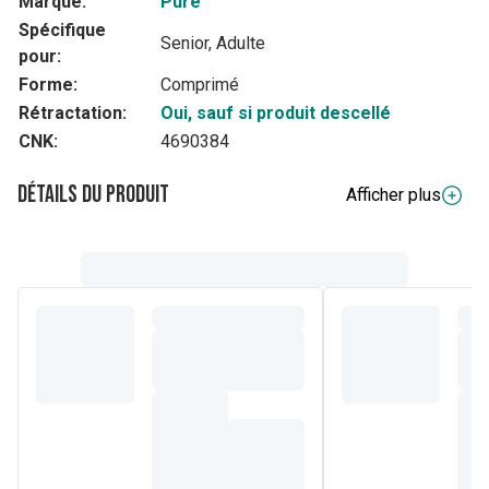
Marque:
Pure
Spécifique
Senior, Adulte
pour:
Forme:
Comprimé
Rétractation:
Oui, sauf si produit descellé
CNK:
4690384
Détails du produit
Afficher plus
Description complète
Pour compléter une alimentation saine et variée de tout
adulte, principalement les personnes âgées de plus de 60
ans et les patients à risque.
Pour tout adulte. Convient principalement aux plus de 60
ans et aux patients à risque tels que les fumeurs, les
personnes obèses, les personnes souffrant de maladies
chroniques, les personnes polymédicamentées et les
personnes qui font peu d'exercice.
Composition
ingrédients
forme
quantité
%AR
Vitamines