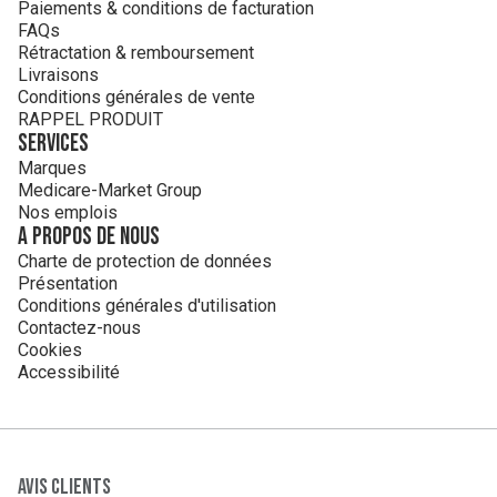
Paiements & conditions de facturation
Iode
Iode de potassium
5µg
33%
FAQs
Cuivre
gluconate de cuivre
,8mg
8%
Rétractation & remboursement
Oxyde de magnésium et
Magnésium
1mg
27%
Livraisons
Lithothamne Calcaire
Conditions générales de vente
Manganèse
citrate de manganèse
1mg
5%
RAPPEL PRODUIT
Molybdène
molybdate de sodium
32µg
64%
Services
Sélénium
sélénium méthionine
5µg
91%
Marques
Zinc
bisglycinate de zinc
1mg
1%
Medicare-Market Group
Autres
Nos emplois
substances
A propos de nous
L-taurine
75mg
Charte de protection de données
Bétaïne
Bétaïne HCI
2mg
Présentation
Acides
Conditions générales d'utilisation
aminés
Contactez-nous
L-méthionine
,2mg
Cookies
Accessibilité
L-arginine
1,4mg
L-lysine
Lysine HCI
,9mg
L-cystéine
Cystéine HCI
66mg
Bactéries
formant des
Avis clients
spores