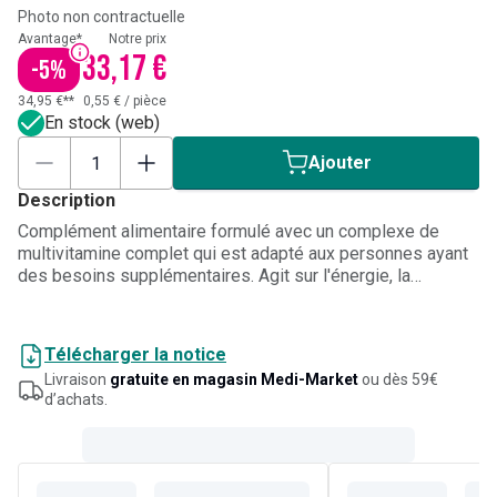
Photo non contractuelle
Avantage*
Notre prix
33,17 €
-
5
%
34,95 €**
0,55 €
/
pièce
En stock (web)
Ajouter
Description
Complément alimentaire formulé avec un complexe de
multivitamine complet qui est adapté aux personnes ayant
des besoins supplémentaires. Agit sur l'énergie, la
résistance et la mémoire. Convient pour les personnes de
plus de 60 ans et à haut risque.
Télécharger la notice
Livraison
gratuite en magasin Medi-Market
ou dès 59€
d’achats.