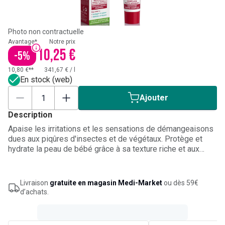
Photo non contractuelle
Avantage*
Notre prix
10,25 €
-
5
%
10,80 €**
341,67 €
/
l
En stock (web)
Ajouter
Description
Apaise les irritations et les sensations de démangeaisons
dues aux piqûres d'insectes et de végétaux. Protège et
hydrate la peau de bébé grâce à sa texture riche et aux
huiles végétales. Formule à 99.8% d’origine naturelle. Ne
convient pas en dessous de 6 mois.
Livraison
gratuite en magasin Medi-Market
ou dès 59€
d’achats.