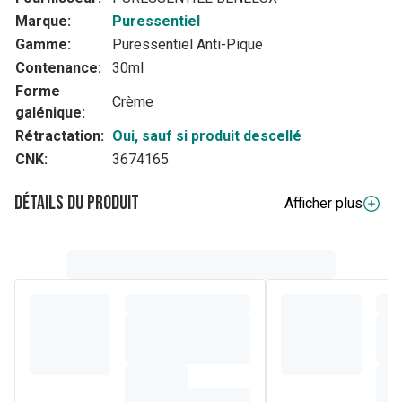
Marque:
Puressentiel
Gamme:
Puressentiel Anti-Pique
Contenance:
30ml
Forme
Crème
galénique:
Rétractation:
Oui, sauf si produit descellé
CNK:
3674165
Détails du produit
Afficher plus
Description complète
Cette
crème anti-pique apaisante bébé pour piqûres de
moustiques
est adaptée aux peaux sensibles des tout-
petits dès 6 mois.
Sa formule 99,8% d'origine naturelle, composée de 4 huiles
végétales et de 3 extraits végétaux, aide à calmer les
irritations et les sensations de démangeaisons dues aux
piqûres d'insectes et de végétaux. Sa texture nourrissante
hydrate et aide à protéger la peau de bébé*.
Complexe phyto apaisant à l'efficacité calmante sur les