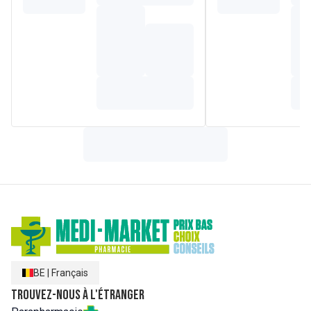
Palmarosa, Thym à linalol, Ravintsara.
HELIANTHUS ANNUUS (HUILE DE TOURNESOL),
BUTYROSPERMUM PARKII (BEURRE DE KARITÉ), CERA
ALBA (CIRE D'ABEILLE), ABIES SIBIRICA OIL,
CYMBOPOGON MARTINI OIL, THYMUS VULGARIS (HUILE
DE THYM), TOCOPHEROL, CINNAMOMUM CAMPHORA
(HUILE DE CAMPHRE), GERANIOL, LINALOOL, LIMONENE,
CITRAL, FARNESOL.
---
Sa composition à base d'huiles essentielles de Thym à
linalol Bio, de Palmarosa Bio, de Ravintsara Bio ainsi que
de Sapin de Sibérie, dégage des ef?uves aromatiques
puri?antes, assainissantes idéales pour le bien-être des
tout-petits dès 6 mois et dès les premiers froids.
BE
|
Français
Trouvez-nous à l'étranger