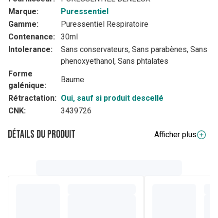
Marque:
Puressentiel
Gamme:
Puressentiel Respiratoire
Contenance:
30ml
Intolerance:
Sans conservateurs, Sans parabènes, Sans
phenoxyethanol, Sans phtalates
Forme
Baume
galénique:
Rétractation:
Oui, sauf si produit descellé
CNK:
3439726
Détails du produit
Afficher plus
Description complète
La texture fondante de ce baume bébé Resp Ok®, enrichi
en huile végétale de tournesol, en cire d'abeille et en beurre
de karité aux propriétés hydratantes et nourrissantes,
permet un massage relaxant et réchauffant et apporte à
bébé un confort mammaire apaisant.
Composition
4 huiles essentielles micro-dosées : Sapin de Sibérie,