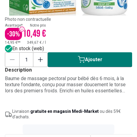
Photo non contractuelle
Avantage*
Notre prix
10,49 €
-
30
%
14,95 €**
349,67 €
/
l
En stock (web)
Ajouter
Description
Baume de massage pectoral pour bébé dès 6 mois, à la
texture fondante, conçu pour masser doucement le torse
lors des premiers froids. Enrichi en huiles essentielles
micro-dosées de sapin de Sibérie, palmarosa, thym à
linalol et ravintsara, il libère des effluves aromatiques
purifiantes. Le massage procure un effet réchauffant et
Livraison
gratuite en magasin Medi-Market
ou dès 59€
relaxant, avec un confort pectoral apaisant. Appliquer une
d’achats.
noisette sur le torse, en usage externe uniquement.