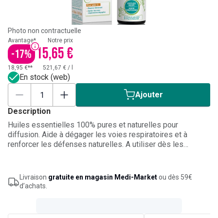
Photo non contractuelle
Avantage*
Notre prix
15,65 €
-
17
%
18,95 €**
521,67 €
/
l
En stock (web)
Ajouter
Description
Huiles essentielles 100% pures et naturelles pour
diffusion. Aide à dégager les voies respiratoires et à
renforcer les défenses naturelles. A utiliser dès les
premiers signes de refroidissement, de rhumes ou
d'allergies
Livraison
gratuite en magasin Medi-Market
ou dès 59€
d’achats.