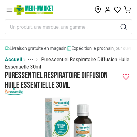
0
Livraison gratuite en magasin
Expédition le prochain jour ouvrab
Accueil
Puressentiel Respiratoire Diffusion Huile
Toggle menu
More
Essentielle 30ml
Puressentiel Respiratoire Diffusion
Huile Essentielle 30ml