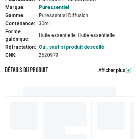
Marque:
Puressentiel
Gamme:
Puressentiel Diffusion
Contenance:
30ml
Forme
Huile essentielle, Huile essentielle
galénique:
Rétractation:
Oui, sauf si produit descellé
CNK:
2620979
Détails du produit
Afficher plus
Description complète
Huiles essentielles pour diffusion 100 % PURES &
NATURELLES