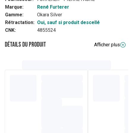
Marque:
René Furterer
Gamme:
Okara Silver
Rétractation:
Oui, sauf si produit descellé
CNK:
4855524
Détails du produit
Afficher plus
Composition
WATER (AQUA)*. SODIUM LAURETH SULFATE.
PROPYLENE GLYCOL. COCO-BETAINE. DISODIUM
COCOAMPHODIACETATE. COCO-GLUCOSIDE*.
ACRYLATES COPOLYMER. ARGININE HCL*. CITRIC ACID*.
EXT. VIOLET 2 (CI 673). FRAGRANCE (PARFUM).
GLYCERIN*. GLYCERYL OLEATE*. GLYCINE SOJA
(SOYBEAN) SEEDCAKE EXTRACT (GLYCINE SOJA
SEEDCAKE EXTRACT)*. GLYCOL DISTEARATE*.
HELIANTHUS ANNUUS (SUNFLOWER) SEED OIL
(HELIANTHUS ANNUUS SEED OIL)*. HEXYL CINNAMAL.
HYDROGENATED VEGETABLE GLYCERIDES CITRATE*.
HYDROXYPROPYL GUAR HYDROXYPROPYLTRIMONIUM
CHLORIDE. LIMONENE. LINALOOL. LYSINE HCL*.