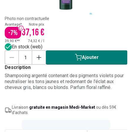
Photo non contractuelle
Avantage*
Notre prix
37,16 €
-
7
%
39,90 €**
74,32 €
/
l
En stock (web)
Ajouter
Description
Shampooing argenté contenant des pigments violets pour
neutraliser les tons jaunes et redonnant de l'éclat aux
cheveux gris, blancs ou blonds. Parfum floral raffiné.
Livraison
gratuite en magasin Medi-Market
ou dès 59€
d’achats.