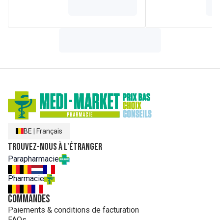
PANTHENOL. PANTOLACTONE. PHENOXYETHANOL.
POLYQUATERNIUM-22. SODIUM BENZOATE. SODIUM
HYDROXIDE*. SODIUM LAURYL SULFATE*. TETRAMETHYL
ACETYLOCTAHYDRONAPHTHALENES. TOCOPHEROL.
TRISODIUM ETHYLENEDIAMINE DISUCCINATE. VANILLIN
BE
|
Français
Trouvez-nous à l'étranger
Parapharmacie
Pharmacie
Commandes
Paiements & conditions de facturation
FAQs