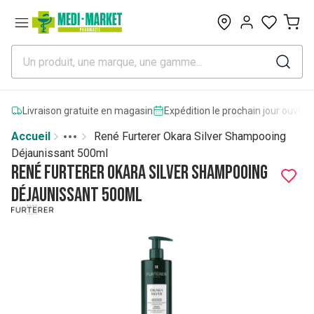
0
Livraison gratuite en magasin
Expédition le prochain jour ouvrab
Accueil
René Furterer Okara Silver Shampooing
Toggle menu
More
Déjaunissant 500ml
René Furterer Okara Silver Shampooing
Déjaunissant 500ml