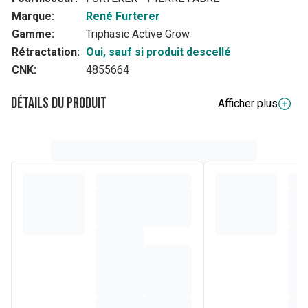
Marque:
René Furterer
Gamme:
Triphasic Active Grow
Rétractation:
Oui, sauf si produit descellé
CNK:
4855664
Détails du produit
Afficher plus
Composition
WATER (AQUA)*. LAURYL GLUCOSIDE*. SODIUM COCOYL
ALANINATE*. COCO-BETAINE. COCO-GLUCOSIDE*. 1,2-
HEXANEDIOL. ARGININE HCL*. BENZOIC ACID. BIOTIN.
CAMPHOR*. CARAMEL*. CELLULOSE*. CELLULOSE GUM*.
CITRIC ACID*. FRAGRANCE (PARFUM)*. GLYCERIN*.
GLYCOL DISTEARATE*. GREEN 3 (CI 4253). HEXYL
CINNAMAL*. HYDROXYPROPYL GUAR
HYDROXYPROPYLTRIMONIUM CHLORIDE. LINALYL
ACETATE*. OLETH-1. PINENE*. PROPANEDIOL*.
PROPOLIS EXTRACT**. ROSMARINUS OFFICINALIS
(ROSEMARY) LEAF OIL (ROSMARINUS OFFICINALIS LEAF
OIL)*. SODIUM BENZOATE. SODIUM CITRATE*.
TOCOPHEROL