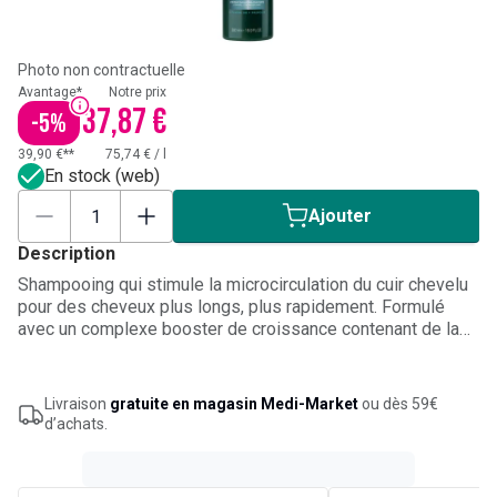
Photo non contractuelle
Avantage*
Notre prix
37,87 €
-
5
%
39,90 €**
75,74 €
/
l
En stock (web)
Ajouter
Description
Shampooing qui stimule la microcirculation du cuir chevelu
pour des cheveux plus longs, plus rapidement. Formulé
avec un complexe booster de croissance contenant de la
biotine et de la propolis pour faire pousser les cheveux.
Pour des cheveux plus longs, légers et brillants.
Livraison
gratuite en magasin Medi-Market
ou dès 59€
d’achats.